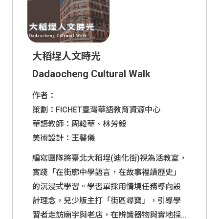
太魯閣
太魯閣步道
米其林美食
請參考「自學專區資源補充」連結。
臺北101
阿里山
阿里山特色
國立故宮博物
傳統戲曲歌仔
角色扮演
院
戲
大稻埕人文時光
臺灣燈會
大甲媽祖
寺廟建築
Dadaocheng Cultural Walk
作者：
自學專區資源補充
策劃：FICHET臺灣華語教育資源中心
華語教師：周韓華、林芳毅
驚豔臺灣學華語podcast
美術設計：王馨儀
編寫團隊將臺北大稻埕(迪化街)視為活教室，
實踐「在街廓中學語言，在故事裡讀歷史」
的沉浸式學習。學習單採用情境任務導向設
計理念，兒少版主打「街區尋寶」，引導學
習者走訪廟宇與老店，在辨識器物與實地採