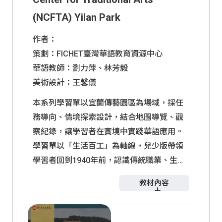
(NCFTA) Yilan Park
作者：
策劃：FICHET臺灣華語教育資源中心
華語教師：劉力萍、林芳毅
美術設計：王馨儀
本系列學習單以宜蘭傳藝園區為場域，採任
務導向、情境探索設計，結合地圖導覽、觀
察紀錄，讓學習者在實境中實踐華語應用。
學習單以「生活百工」為軸線，兒少版帶領
學習者回到1940年前，認識傳統職業、生活
型態，激發文化理解興趣；成人版則深究空
教材內容
間方位意涵、禮俗規範及工藝詞彙，建立文
化詮釋的整合能力。沉浸於真實環境中執行
學習單
任務，使學習者自然整合語言學習與傳統技