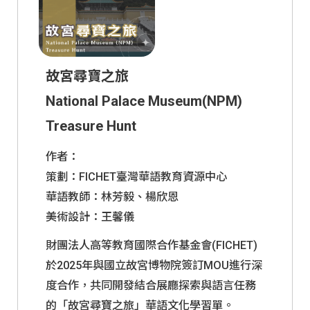
兒少版(初中
成人版(初中
藝認知，全面深化文化理解與溝通能力。
級)
級)
故宮尋寶之旅
National Palace Museum(NPM)
Treasure Hunt
作者：
策劃：FICHET臺灣華語教育資源中心
華語教師：林芳毅、楊欣恩
美術設計：王馨儀
財團法人高等教育國際合作基金會(FICHET)
於2025年與國立故宮博物院簽訂MOU進行深
度合作，共同開發結合展廳探索與語言任務
的「故宮尋寶之旅」華語文化學習單。