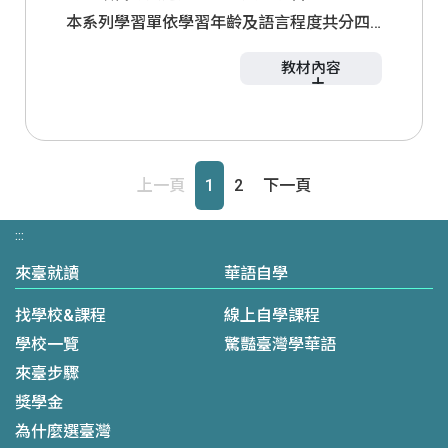
本系列學習單依學習年齡及語言程度共分四
級：兒少版以「王和神獸」為題，透過辨識
教材內容
神獸意象與互動遊戲提升學習趣味；成人初
級版聚焦「古人和大自然」，解析紋飾中常
學習單
見的「諧音」祝福與吉祥寓意；中級主打
兒少版
成人版(初級)
成人版(中級)
「五感體驗慢生活」，走進書房感受文人的
上一頁
1
2
下一頁
成人版(高級)
閒情雅致與生活美學；高級則探討「以文入
器」，從先秦祭祀至明清精緻生活的追求，
:::
體悟不同時代的審美變遷與工藝價值。藉由
來臺就讀
華語自學
實境探索，學習者能在真實文化情境中提升
華語能力，進一步了解文物承載的歷史及文
找學校&課程
線上自學課程
化意涵，建立完整的語言與文化連結。
學校一覽
驚豔臺灣學華語
來臺步驟
獎學金
為什麼選臺灣