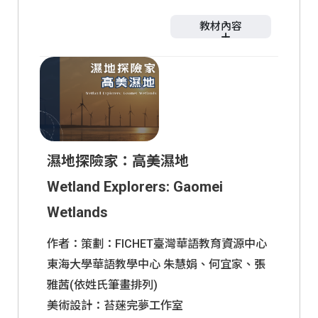
買中，自然習得並體驗在地美學；成人版則
教材內容
展開「時光對話」，透過古今街景對照與走
訪百年老店，在精進語言之餘同步培養深度
學習單
社會觀察，不僅是堂華語課，更是一場文化
兒少版(初中
成人版(初中
與歷史連結的深度探索。
級)
級)
濕地探險家：高美濕地
Wetland Explorers: Gaomei
Wetlands
作者：策劃：FICHET臺灣華語教育資源中心
東海大學華語教學中心 朱慧娟、何宜家、張
雅茜(依姓氏筆畫排列)
美術設計：苔蒾完夢工作室