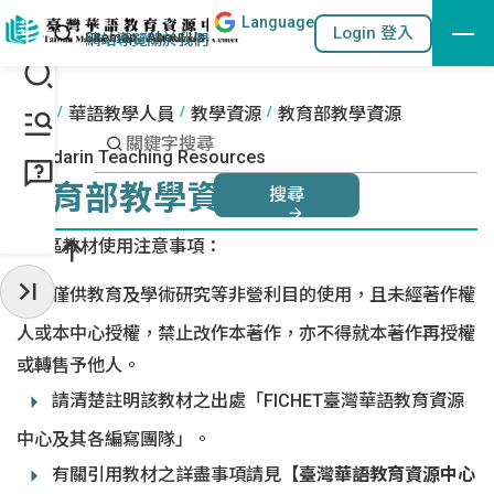
Lang
uage
跳到主要內容區塊
站內搜尋
Login 登入
:::
網站導覽
關於我們
:::
首頁
華語教學人員
教學資源
教育部教學資源
Mandarin Teaching Resources
教育部教學資源
搜尋
本區教材使用注意事項：
僅供教育及學術研究等非營利目的使用，且未經著作權
收起常用服務
人或本中心授權，禁止改作本著作，亦不得就本著作再授權
或轉售予他人。
請清楚註明該教材之出處「FICHET臺灣華語教育資源
中心及其各編寫團隊」。
有關引用教材之詳盡事項請見
【臺灣華語教育資源中心