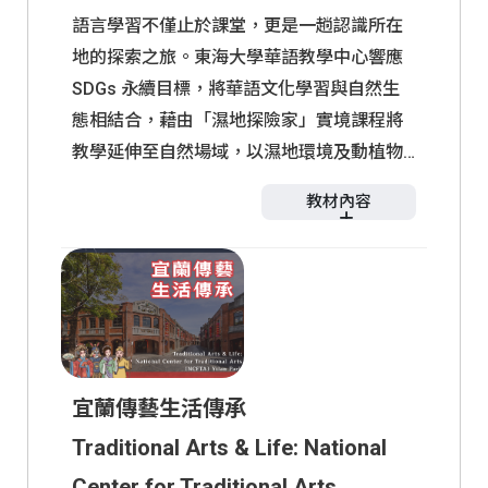
語言學習不僅止於課堂，更是一趟認識所在
地的探索之旅。東海大學華語教學中心響應
SDGs 永續目標，將華語文化學習與自然生
態相結合，藉由「濕地探險家」實境課程將
教學延伸至自然場域，以濕地環境及動植物
資源為核心，並依不同語言程度帶領華語學
教材內容
習者走進高美濕地，在提升華語能力的同
時，深度領略台灣生態之美。這不僅是語言
學習單
學習，更是一場融合人文與自然的多元探索
成人版(初中
成人版(中高
之旅。
兒少版
級)
級)
宜蘭傳藝生活傳承
Traditional Arts & Life: National
Center for Traditional Arts