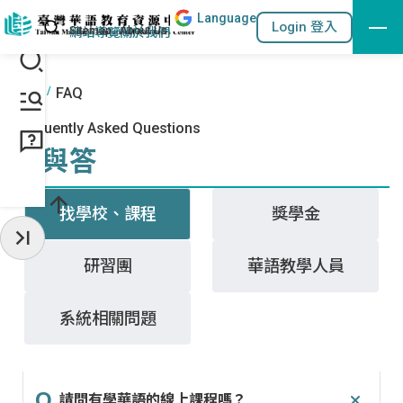
Lang
uage
跳到主要內容區塊
站內搜尋
Login 登入
:::
網站導覽
關於我們
:::
首頁
FAQ
Frequently Asked Questions
問與答
找學校、課程
獎學金
收起常用服務
研習團
華語教學人員
系統相關問題
請問有學華語的線上課程嗎？