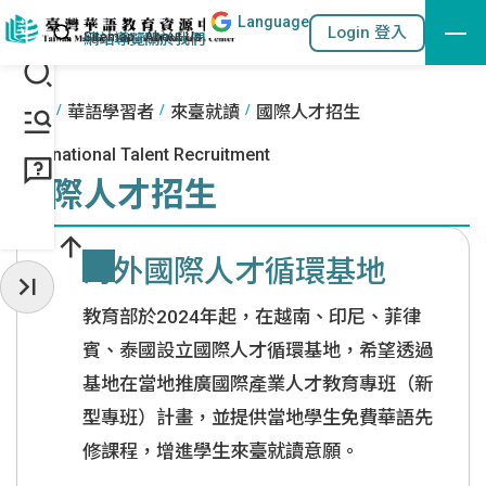
Lang
uage
跳到主要內容區塊
站內搜尋
Login 登入
:::
網站導覽
關於我們
:::
首頁
華語學習者
來臺就讀
國際人才招生
International Talent Recruitment
國際人才招生
海外國際人才循環基地
收起常用服務
教育部於2024年起，在越南、印尼、菲律
賓、泰國設立國際人才循環基地，希望透過
基地在當地推廣國際產業人才教育專班（新
型專班）計畫，並提供當地學生免費華語先
修課程，增進學生來臺就讀意願。