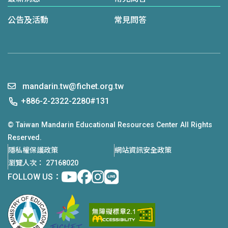
公告及活動
常見問答
mandarin.tw@fichet.org.tw
+886-2-2322-2280#131
© Taiwan Mandarin Educational Resources Center All Rights
Reserved.
隱私權保護政策
網站資訊安全政策
瀏覽人次： 27168020
Youtube
facebook
instagram
Line
FOLLOW US：