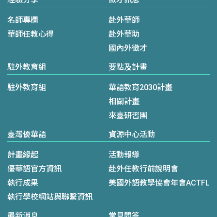
名師專欄
赴外華師
華師任教心得
赴外華助
國內外徵才
駐外教育組
要點及計畫
駐外教育組
華語教育2030計畫
相關計畫
來臺研習團
臺灣優華語
資源中心活動
計畫緣起
活動報導
優華語官方資訊
赴外任教行前說明會
執行成果
美國外語教學協會年會ACTFL
執行學校網站與聯繫資訊
最新消息
常見問答