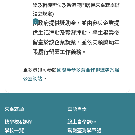
學及輔導辦法及香港澳門居民來臺就學辦
法之規定)
由政府提供獎助金，並由參與企業提
供生活津貼及實習津貼，學生畢業後
留臺於該企業就業，並依支領獎助年
限履行留臺工作義務。
更多資訊可參閱
國際產學教育合作聯盟專案辦
公室網站
。
:::
來臺就讀
華語自學
找學校&課程
線上自學課程
學校一覽
驚豔臺灣學華語