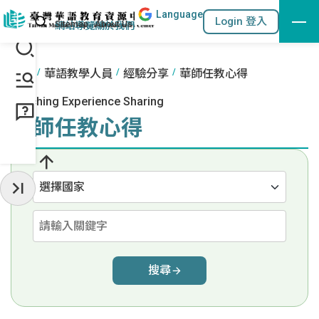
Lang
uage
跳到主要內容區塊
站內搜尋
Login 登入
:::
網站導覽
關於我們
:::
首頁
華語教學人員
經驗分享
華師任教心得
Teaching Experience Sharing
華師任教心得
分類
收起常用服務
請輸入關鍵字
搜尋