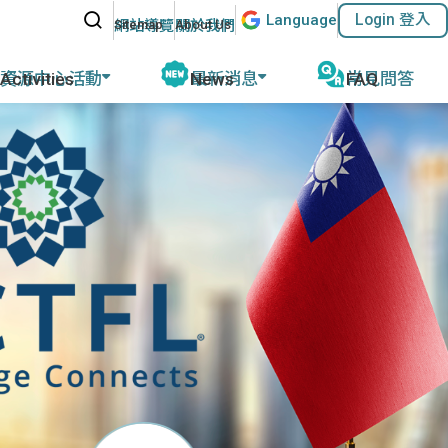
站內搜尋
Lang
uage
Login 登入
:::
網站導覽
關於我們
資源中心活動
最新消息
常見問答
動報導
公告及活動
磨
教育部教學資源
計畫緣起
名師專欄
外任教行前說明
參考教材清單
優華語官方資訊
華師任教心得
國外語教學協會
其他網站資源
執行成果
ACTFL
執行學校網站與聯繫資訊