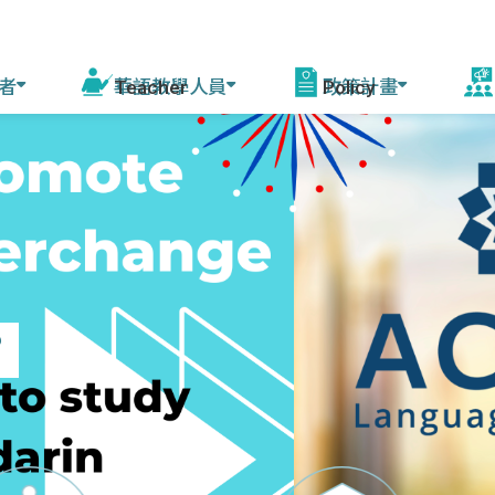
者
華語教學人員
政策計畫
活
程
線上自學課程
華語教學能力認證
模擬測驗
華語教育2030計畫
增能培訓說明 (教育部
赴
課師)
會
驚豔臺灣學華語
測驗資訊
相關計畫
資源中心培訓
美
華語文能力測驗快
來臺研習團
年會
篩系統
各校培訓
？
灣
赴外華師
駐外教育組
臺灣
赴外華助
字