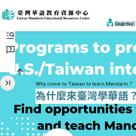
跳到主要內容區塊
:::
華語學習
找學校&課
學校一覽
:::
來臺步驟
Why come to Taiwan to learn Mandarin？
收起常用服務
獎學金
為什麼來臺灣學華語
為什麼選臺
為什麼選
認識正體