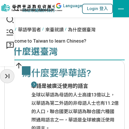
Lang
uage
跳到主要內容區塊
站內搜尋
Login 登入
:::
網站導覽
關於我們
:::
首頁
華語學習者
來臺就讀
為什麼選臺灣
Why come to Taiwan to learn Chinese?
為什麼選臺灣
為什麼要學華語?
收起常用服務
華語是被廣泛使用的語言
全球以華語為母語的人士高達13億以上，
以華語為第二外語的非母語人士也有11.2億
的人口，聯合國更以華語為聯合國六種國
際通用語言之一，華語是全球被廣泛使用
的語言。