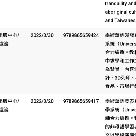
tranquility an
aboriginal cul
and Taiwanese
出版中心/
2022/3/30
9789865659424
學術華語漫談
遠流
系統（Univers
合力編撰。教
中求學和工作
為背景，內容
計、3D列印
食品、市場行
出版中心/
2022/3/20
9789865659417
學術華語發表
遠流
學系統（Univer
師合力編撰。
的非母語學習
文以學術演講