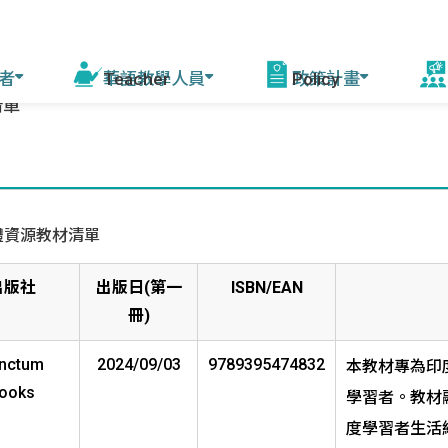
者
華語教學人員
政策計畫
清單
活
程
線上自學課程
華語教學能力認證
模擬測驗
華語教育2030計畫
增能培訓說明 (教育部
赴
課師)
會
驚豔臺灣學華語
測驗資訊
相關計畫
體資源教材清單
資源中心培訓
美
華語文能力測驗快
來臺研習團
年會
出版社
出版日(第一
ISBN/EAN
篩系統
各校培訓
冊)
灣
nctum
2024/09/03
9789395474832
本教材專為印
赴外華師
駐外教育組
臺灣
ooks
學習者。教材
赴外華助
字
度學習者生活