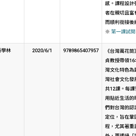
國內外徵才
感。課程設計
生
者在親切且富
而順利銜接後
※
第一課試閱
新學林
2020/6/1
9789865407957
《台灣萬花筒
貞教授帶領1
灣文化特色為
灣社會文化發
共12課。每
用貼近生活的
們對台灣的認
定位，旨在鞏
程，尤其著重
外，更透過「