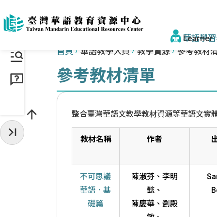
跳到主要內容區塊
:::
:::
華語學習
首頁
華語教學人員
教學資源
參考教材
參考教材清單
找學校&課
學校一覽
整合臺灣華語文教學教材資源等華語文實
來臺步驟
收起常用服務
教材名稱
作者
獎學金
為什麼選臺
不可思議
陳淑芬、李明
Sa
為什麼選
華語．基
懿、
B
礎篇
陳慶華、劉殿
認識正體