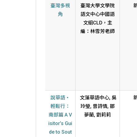
臺灣多視
臺灣大學文學院
角
語文中心中國語
文組CLD，主
編：林雪芳老師
說華語‧
文藻華語中心, 吳
輕鬆行：
玲瑩, 曾詩情, 鄒
南部篇 A V
夢蘭, 劉莉莉
isitor’s Gui
de to Sout