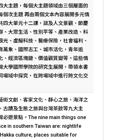
四大主題，每個大主題領域由三個層面的
每個次主題 再由兩個文本內容展開多元情
共四大單元十二課，談及人文景觀、節慶
群、大眾生活、性別平等、產業改造、科
觀光、虛擬科技、醫療保險，社會福利、
育萬象、國際志工、城市活化，青年追
化、經濟區塊鏈、價值觀質變等。這些情
灣大學國際學院的研究生展開，帶領本書
同場域中探究，在跨場域中進行跨文化交
藝術文創、客家文化、靜心之旅、海洋之
、古蹟及生態之旅與台灣茶飲等九大主
景點。The nine main things one
ce in southern Taiwan are: nightlife
t, Hakka culture, places suitable for