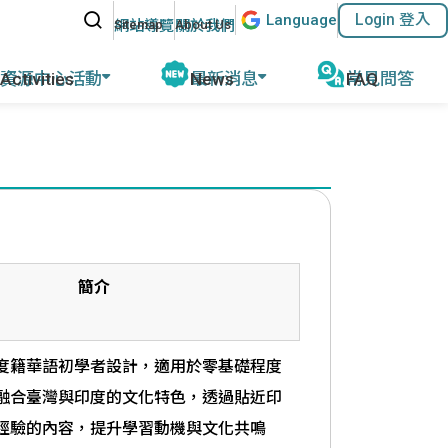
站內搜尋
Lang
uage
Login 登入
:::
網站導覽
關於我們
資源中心活動
最新消息
常見問答
動報導
公告及活動
磨
教育部教學資源
計畫緣起
名師專欄
外任教行前說明
參考教材清單
優華語官方資訊
華師任教心得
國外語教學協會
其他網站資源
執行成果
ACTFL
簡介
執行學校網站與聯繫資訊
度籍華語初學者設計，適用於零基礎程度
融合臺灣與印度的文化特色，透過貼近印
經驗的內容，提升學習動機與文化共鳴