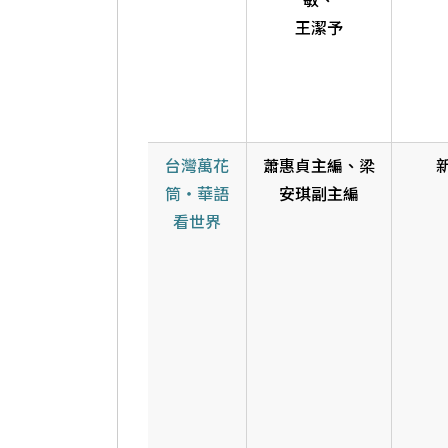
敏、
國際人才招
王潔予
台灣萬花
蕭惠貞主編、梁
筒‧華語
安琪副主編
看世界