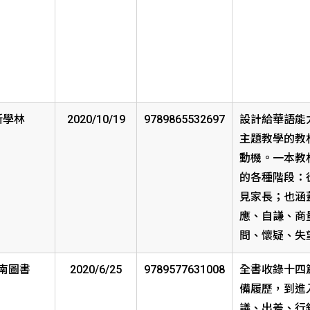
新學林
2020/10/19
9789865532697
設計給華語能
主題教學的教
動機。一本教
的各種階段：
見家長；也涵
應、自謙、商
問、懷疑、失
南圖書
2020/6/25
9789577631008
全書收錄十四
備履歷，到進
議、出差、行