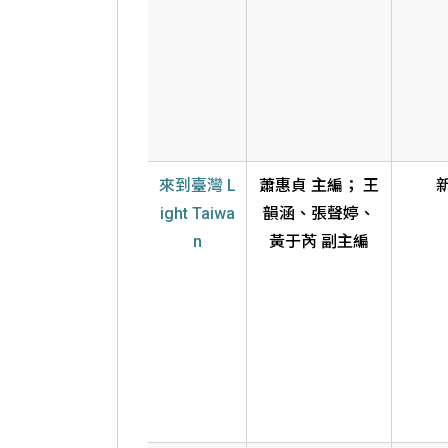
來到臺灣 L
蕭惠貞 主編； 王
ight Taiwa
韻涵、張聲婷、
n
黃于芮 副主編