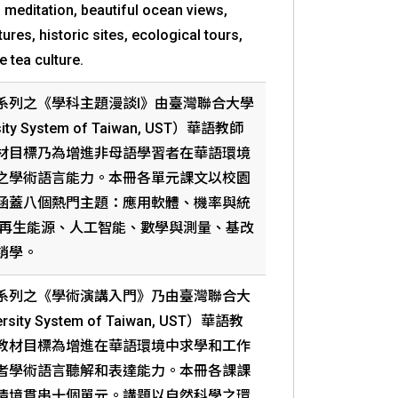
d meditation, beautiful ocean views,
tures, historic sites, ecological tours,
 tea culture.
系列之《學科主題漫談I》由臺灣聯合大學
ity System of Taiwan, UST）華語教師
材目標乃為增進非母語學習者在華語環境
之學術語言能力。本冊各單元課文以校園
涵蓋八個熱門主題：應用軟體、機率與統
、再生能源、人工智能、數學與測量、基改
銷學。
系列之《學術演講入門》乃由臺灣聯合大
sity System of Taiwan, UST）華語教
教材目標為增進在華語環境中求學和工作
者學術語言聽解和表達能力。本冊各課課
情境貫串十個單元。講題以自然科學之環