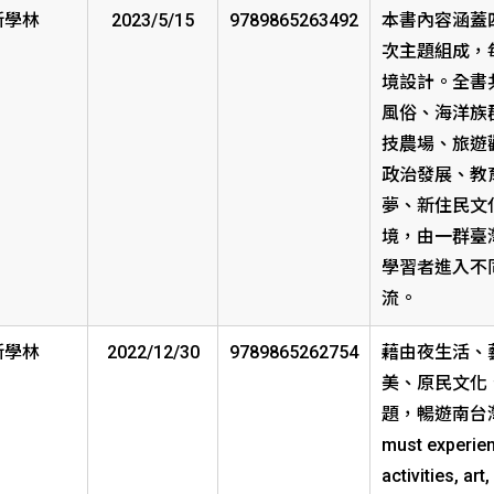
新學林
2023/5/15
9789865263492
本書內容涵蓋
次主題組成，
境設計。全書
風俗、海洋族
技農場、旅遊
政治發展、教
夢、新住民文
境，由一群臺
學習者進入不
流。
新學林
2022/12/30
9789865262754
藉由夜生活、
美、原民文化
題，暢遊南台灣必遊
must experien
activities, ar