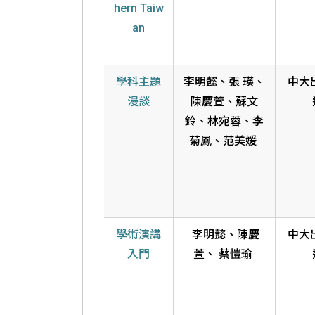
hern Taiw
an
學科主題
李明懿、張 瑛、
中大
漫談
陳慶萱、蘇文
鈴、林宛蓉、李
菊鳳、范美媛
學術演講
李明懿、陳慶
中大
入門
萱、 蔡愷瑜