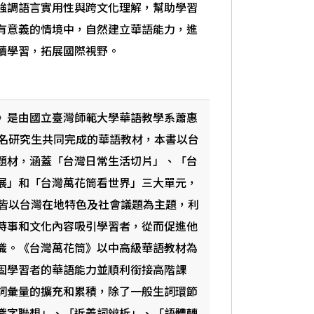
強調語言實用性與跨文化理解，幫助學習
有意義的情境中，自然建立華語能力，進
續學習，拓展國際視野。
》是由國立臺灣師範大學華語教學系蕭惠
6名研究生共同完成的華語教材，本書以台
題材，涵蓋「台灣日常生活切片」、「台
展」和「台灣萬花筒看世界」三大單元，
課皆以台灣在地特色及社會議題為主題，利
時事和文化內容吸引學習者，從而促進他
識。《台灣萬花筒》以中高級華語教材為
固學習者的華語能力並順利銜接高階課
詞彙量的擴充和累積，除了一般生詞環節
識字聯想」、「近義詞辨析」、「語體轉