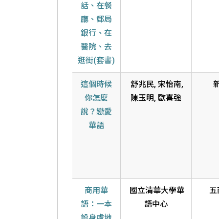
話、在餐
廳、郵局
銀行、在
醫院、去
逛街(套書)
這個時候
舒兆民, 宋怡南,
你怎麼
陳玉明, 歐喜強
說？戀愛
華語
商用華
國立清華大學華
五
語：一本
語中心
設身處地