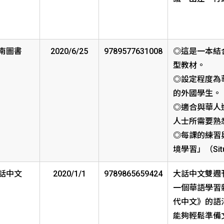
南圖書
2020/6/25
9789577631008
◎這是一本結
型教材。
◎設定程度為
的外國學生。
◎適合與華人
人士所需要熟
◎每課的練習
境學習」（Situa
話中文
2020/1/1
9789865659424
大話中文雙週
一個華語學習雜
代中文》的語
能夠輕鬆準備