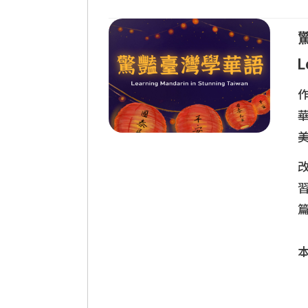
L
作
L
改
本