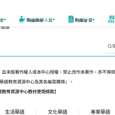
者
華語教學人員
政策計畫
學資源
活
程
線上自學課程
華語教學能力認證
模擬測驗
華語教育2030計畫
增能培訓說明 (教育部
赴
課師)
會
驚豔臺灣學華語
測驗資訊
相關計畫
資源中心培訓
美
華語文能力測驗快
來臺研習團
，且未經著作權人或本中心授權，禁止改作本著作，亦不得
年會
篩系統
各校培訓
臺灣華語教育資源中心及其各編寫團隊」。
灣
語教育資源中心教材使用條款】
赴外華師
駐外教育組
臺灣
赴外華助
字
生活華語
文化華語
專業華語