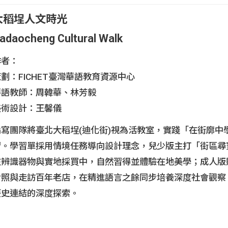
單元完整版
大稻埕人文時光
太魯閣
太魯閣步道
米其林美食
臺北101
阿里山
阿里山特色
國立
adaocheng Cultural Walk
臺灣燈會
大甲媽祖
寺廟建築
作者：
劃：FICHET臺灣華語教育資源中心
自學專區資源補充
華語教師：周韓華、林芳毅
美術設計：王馨儀
豔臺灣學華語podcast
編寫團隊將臺北大稻埕(迪化街)視為活教室，實踐「在街廓中
習。學習單採用情境任務導向設計理念，兒少版主打「街區尋
在辨識器物與實地採買中，自然習得並體驗在地美學；成人版
對照與走訪百年老店，在精進語言之餘同步培養深度社會觀察
歷史連結的深度探索。