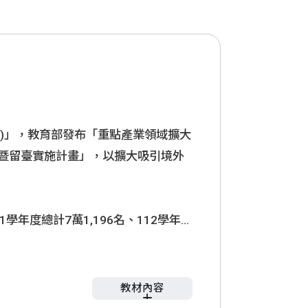
年)」，教育部發布「重點產業領域擴大
暨留臺實施計畫」，以擴大吸引境外
年度總計7萬1,196名、112學年度
進外國學生融入臺灣社會，進而強化其留臺
精進計畫」，以「強化大專校院華語
臺適應能力」為目標，引導學校精進
教材內容