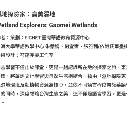
學習單
濕地探險家：高美濕地
少版(初中級)
成人版(初中級)
etland Explorers: Gaomei Wetlands
者：策劃：FICHET臺灣華語教育資源中心
東海大學華語教學中心 朱慧娟、何宜家、張雅茜(依姓氏筆畫排
美術設計：苔蒾完夢工作室
語言學習不僅止於課堂，更是一趟認識所在地的探索之旅。東海大
目標，將華語文化學習與自然生態相結合，藉由「濕地探險家
以濕地環境及動植物資源為核心，並依不同語言程度帶領華語
力的同時，深度領略台灣生態之美。這不僅是語言學習，更是
旅。