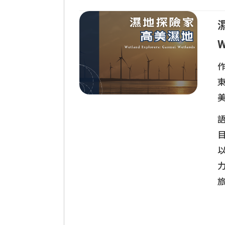
兒
W
作