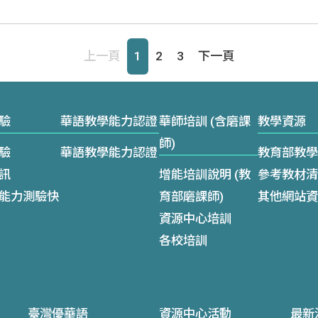
學習單
兒少版
成人版(初中級)
成人版(中高級)
上一頁
1
2
3
下一頁
驗
華語教學能力認證
華師培訓 (含磨課
教學資源
師)
驗
華語教學能力認證
教育部教學
訊
增能培訓說明 (教
參考教材清
能力測驗快
育部磨課師)
其他網站資
資源中心培訓
各校培訓
臺灣優華語
資源中心活動
最新