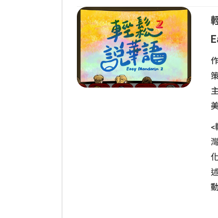
E
策
灣