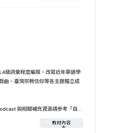
比賽
L4 入境隨俗過中秋
文化與休閒生活
L8 看中醫還是看西醫
BCL4級詞彙程度編撰，改寫近年華語學
戲曲、臺灣宗教信仰等各主題獨立成
dcast 與相關補充資源請參考「自學
教材內容