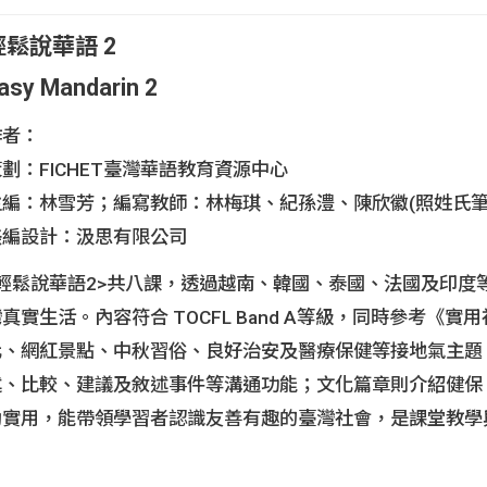
輕鬆說華語 2
精進計畫教案成果
asy Mandarin 2
作者：
劃：FICHET臺灣華語教育資源中心
主編：林雪芳；編寫教師：林梅琪、紀孫澧、陳欣徽(照姓氏筆
美編設計：汲思有限公司
<輕鬆說華語2>共八課，透過越南、韓國、泰國、法國及印度
真實生活。內容符合 TOCFL Band A等級，同時參考《實
化、網紅景點、中秋習俗、良好治安及醫療保健等接地氣主題
述、比較、建議及敘述事件等溝通功能；文化篇章則介紹健保、
動實用，能帶領學習者認識友善有趣的臺灣社會，是課堂教學