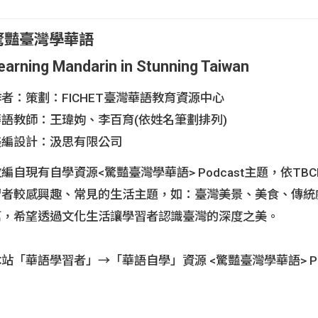
設計規劃
驚豔臺灣學華語
課程綱要
人物介紹
教學設計範例
索引表
earning Mandarin in Stunning Taiwan
文本
者：策劃：FICHET臺灣華語教育資源中心
華語教師：王瑋姁、李百育(依姓名筆劃排列)
1 說錯了沒關係
L2 在受歡迎的咖啡店打卡
L3 去運動酒吧看
美編設計：汲思有限公司
L5 見怪不怪，別擔心被偷
L6 大學生打工，一舉兩得
L7 流行
編自現有自學資源<驚豔臺灣學華語> Podcast主題，依T
習者較感興趣、常見的生活主題，如：臺灣美景、美食、傳統
篇，希望透過文化生活讓學習者認識臺灣的深度之美。
站「華語學習者」→「華語自學」資源 <驚豔臺灣學華語> Po
專區資源補充」連結。