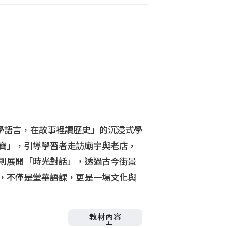
故宮博物院
角色扮演
傳統戲曲歌仔戲
學語言，在故事裡讀歷史」的沉浸式學
寶」，引導學習者走訪廟宇與老店，
則展開「時光對話」，透過古今街景
，不僅是堂華語課，更是一場文化與
教材內容