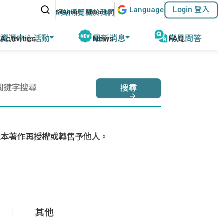
站內搜尋
Lang
uage
Login 登入
:::
網站導覽
關於我們
資源中心活動
最新消息
常見問答
動報導
公告及活動
磨
教育部教學資源
計畫緣起
名師專欄
外任教行前說明
搜尋
參考教材清單
優華語官方資訊
華師任教心得
國外語教學協會
其他網站資源
執行成果
就本著作再授權或轉售予他人。
ACTFL
執行學校網站與聯繫資訊
其他