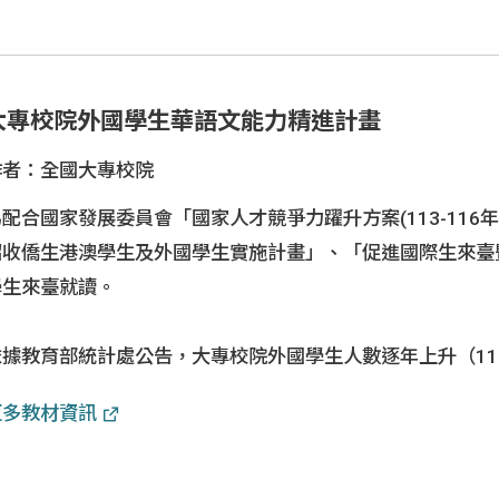
國內外徵才
生
大專校院外國學生華語文能力精進計畫
作者：全國大專校院
配合國家發展委員會「國家人才競爭力躍升方案(113-116
招收僑生港澳學生及外國學生實施計畫」、「促進國際生來臺
學生來臺就讀。
據教育部統計處公告，大專校院外國學生人數逐年上升（111學
計8萬3,697名及113學年度總計9萬0,993名），為促
更多教材資訊
意願，教育部自113年底規劃「大專校院外國學生華語文能力
教學品質」、「提升外國學生華語能力」、「提高外國學生在
華語教師教學能力，提供質量兼具之華語課程。