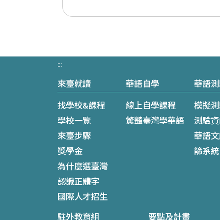
:::
來臺就讀
華語自學
華語測
找學校&課程
線上自學課程
模擬測
學校一覽
驚豔臺灣學華語
測驗資
來臺步驟
華語文
獎學金
篩系統
為什麼選臺灣
認識正體字
國際人才招生
駐外教育組
要點及計畫