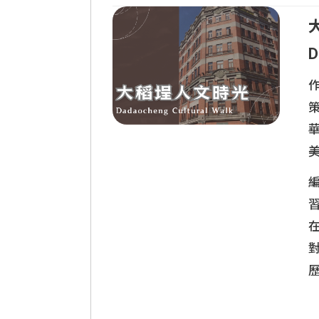
D
策
驚