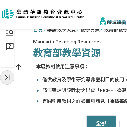
跳到主要內容區塊
:::
:::
華語學習
首頁
華語教學人員
教學資源
教育部教
Mandarin Teaching Resources
找學校&課
教育部教學資源
學校一覽
本區教材使用注意事項：
來臺步驟
僅供教育及學術研究等非營利目的使用
收起常用服務
獎學金
請清楚註明該教材之出處「FICHET
為什麼選臺
有關引用教材之詳盡事項請見
【臺灣華
為什麼選
認識正體
全部