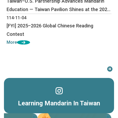
Taiwan–U.S. Partnership Advances Mandarin
Education — Taiwan Pavilion Shines at the 2025
ACTFL Annual Convention, Showcasing
114-11-04
[FYI] 2025–2026 Global Chinese Reading
Taiwan’s Educational and Cultural Soft Power
Contest
More
Events
Learning Mandarin In Taiwan