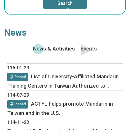
Search
News
News & Activities
Events
News & Activities
115-01-29
List of University-Affiliated Mandarin
Pinned
Training Centers in Taiwan Authorized to
Recruit Overseas Students for Academic Year
114-07-29
ACTFL helps promote Mandarin in
114 (2025–2026)
Pinned
Taiwan and in the U.S.
114-11-23