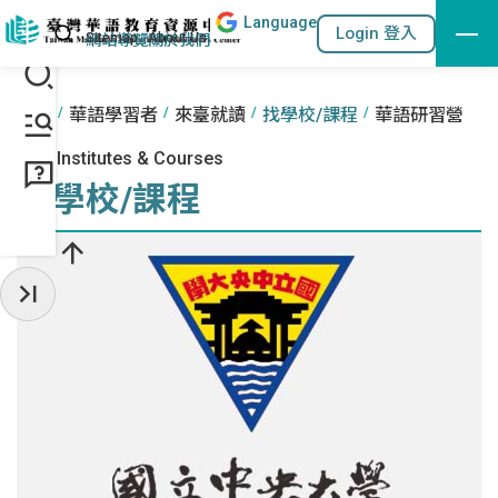
Lang
uage
跳到主要內容區塊
站內搜尋
Login 登入
:::
網站導覽
關於我們
:::
首頁
華語學習者
來臺就讀
找學校/課程
華語研習營
Find Institutes & Courses
找學校/課程
收起常用服務