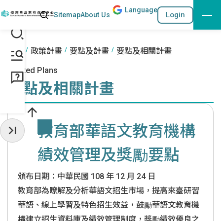
Lang
uage
Search
Login
Sitemap
About Us
Go to the content anchor
:::
:::
首頁
政策計畫
要點及計畫
要點及相關計畫
Related Plans
要點及相關計畫
教育部華語文教育機構
Hide Sidebar
績效管理及獎勵要點
頒布日期：中華民國 108 年 12 月 24 日
教育部為瞭解及分析華語文招生市場，提高來臺研習
華語、線上學習及特色招生效益，鼓勵華語文教育機
構建立招生資料庫及績效管理制度，獎勵績效優良之