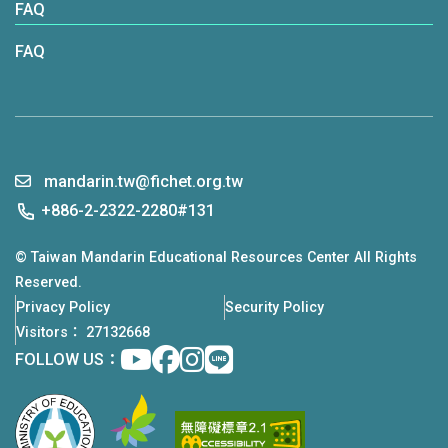
FAQ
FAQ
mandarin.tw@fichet.org.tw
+886-2-2322-2280#131
© Taiwan Mandarin Educational Resources Center All Rights
Reserved.
Privacy Policy
Security Policy
Visitors： 27132668
Youtube
facebook
instagram
Line
FOLLOW US：