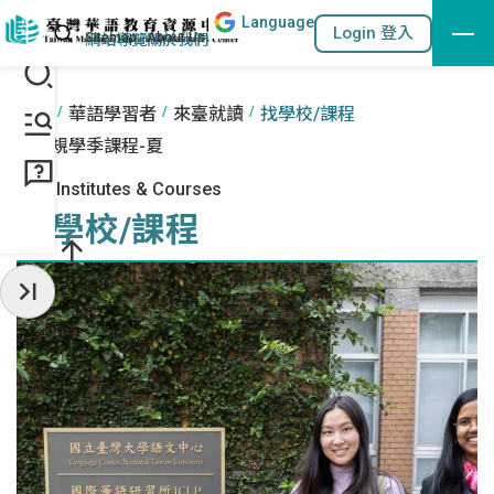
Lang
uage
跳到主要內容區塊
站內搜尋
Login 登入
:::
網站導覽
關於我們
:::
首頁
華語學習者
來臺就讀
找學校/課程
常規學季課程-夏
Find Institutes & Courses
找學校/課程
收起常用服務