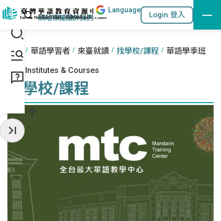
Lang
uage
跳到主要內容區塊
站內搜尋
Login 登入
:::
網站導覽
關於我們
:::
首頁
華語學習者
來臺就讀
找學校/課程
華語學季班
Find Institutes & Courses
找學校/課程
收起常用服務