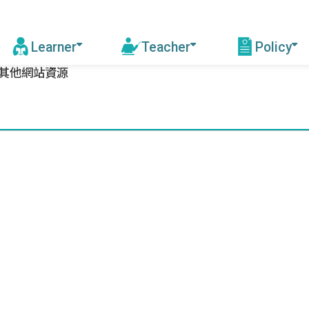
Learner
Teacher
Policy
其他網站資源
Find Institutes & Courses
Online Learning
Mandarin Ed
Certification of
Enhancemen
Trainng
Mandarin Institutes
Stunning Taiwan M
Mandarin Teacher
MOOCs
Learning Podcast
Other Progr
Trip to Taiwan
Trainin
Mandarin St
Scholarships
the Res
Why Taiwan
Trainin
Why come to Taiwan to learn
Institut
Chinese?