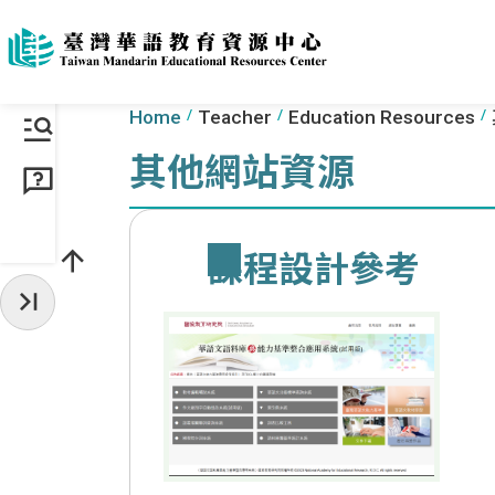
Go to the content anchor
:::
:::
Home
Teacher
Education Resources
其他網站資源
課程設計參考
Hide Sidebar