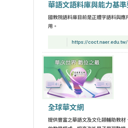
華語文語料庫與能力基準
國教院語料庫目前是正體字語料與應
用。
https://coct.naer.edu.tw/
全球華文網
提供豐富之華語文及文化類輔助教材