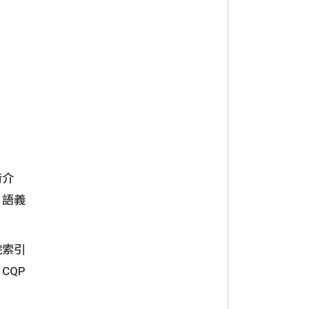
術介
、語義
院索引
CQP