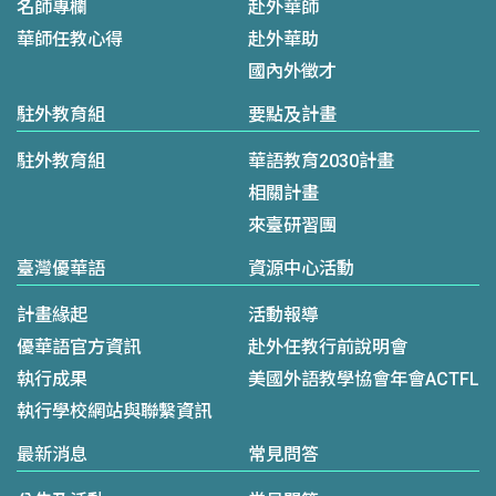
名師專欄
赴外華師
華師任教心得
赴外華助
國內外徵才
駐外教育組
要點及計畫
駐外教育組
華語教育2030計畫
相關計畫
來臺研習團
臺灣優華語
資源中心活動
計畫緣起
活動報導
優華語官方資訊
赴外任教行前說明會
執行成果
美國外語教學協會年會ACTFL
執行學校網站與聯繫資訊
最新消息
常見問答