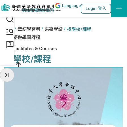
Lang
uage
跳到主要內容區塊
站內搜尋
Login 登入
:::
網站導覽
關於我們
:::
首頁
華語學習者
來臺就讀
找學校/課程
華語遊學團課程
Find Institutes & Courses
找學校/課程
收起常用服務