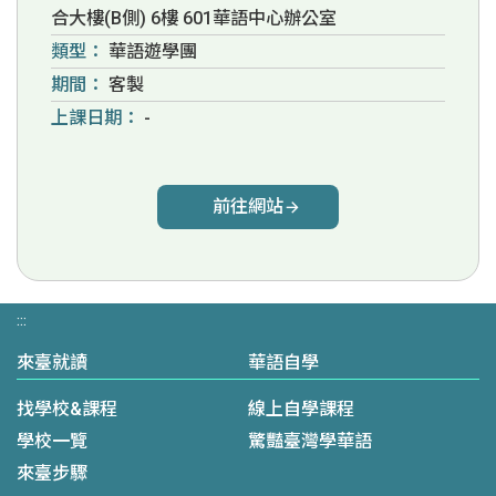
合大樓(B側) 6樓 601華語中心辦公室
類型：
華語遊學團
期間：
客製
上課日期：
-
前往網站
:::
來臺就讀
華語自學
找學校&課程
線上自學課程
學校一覽
驚豔臺灣學華語
來臺步驟