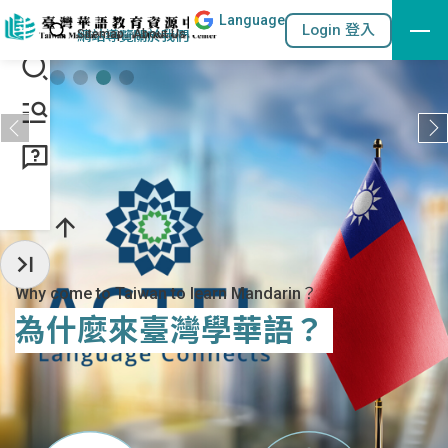
Lang
uage
跳到主要內容區塊
站內搜尋
Login 登入
:::
網站導覽
關於我們
:::
收起常用服務
Why come to Taiwan to learn Mandarin？
為什麼來臺灣學華語？