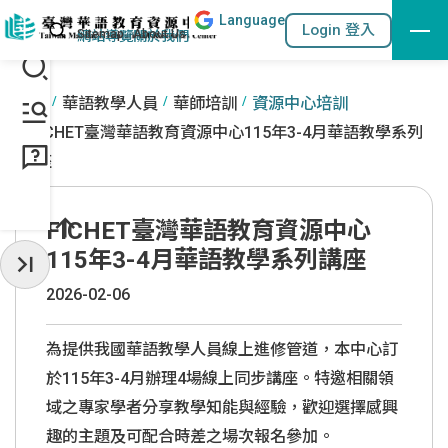
Lang
uage
跳到主要內容區塊
站內搜尋
Login 登入
:::
網站導覽
關於我們
:::
首頁
華語教學人員
華師培訓
資源中心培訓
FICHET臺灣華語教育資源中心115年3-4月華語教學系列
講座
FICHET臺灣華語教育資源中心
115年3-4月華語教學系列講座
收起常用服務
2026-02-06
為提供我國華語教學人員線上進修管道，本中心訂
於
115
年
3-4
月辦理4場線上同步講座。特邀相關領
域之專家學者分享教學知能與經驗，歡迎選擇感興
趣的主題及可配合時差之場次報名參加。