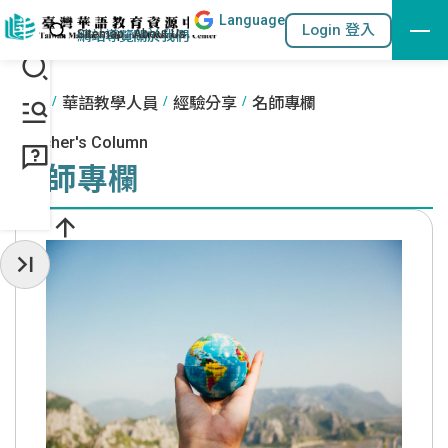
Lang
uage
跳到主要內容區塊
站內搜尋
Login 登入
:::
網站導覽
關於我們
:::
首頁
華語教學人員
經驗分享
名師專欄
Teacher's Column
名師專欄
收起常用服務