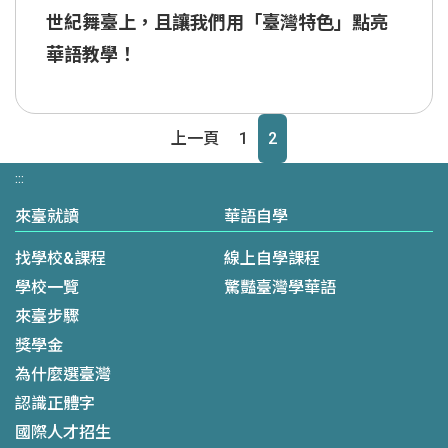
世紀舞臺上，且讓我們用「臺灣特色」點亮
華語教學！
上一頁
1
2
«
:::
來臺就讀
華語自學
找學校&課程
線上自學課程
學校一覽
驚豔臺灣學華語
來臺步驟
獎學金
為什麼選臺灣
認識正體字
國際人才招生