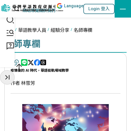
Lang
uage
跳到主要內容區塊
站內搜尋
Login 登入
:::
網站導覽
關於我們
:::
首頁
華語教學人員
經驗分享
名師專欄
名師專欄
疫情後的 AI 時代，華語銜軌場域教學
收起常用服務
作者 林雪芳