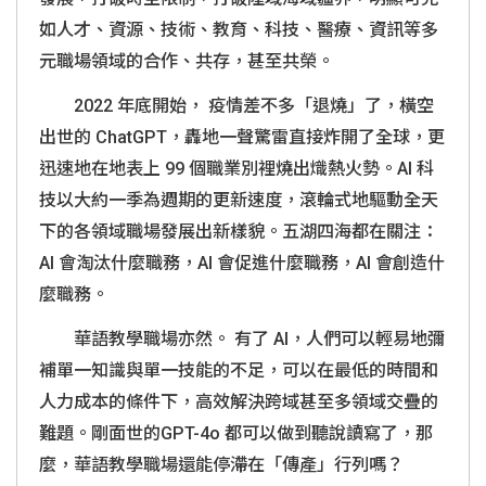
如人才、資源、技術、教育、科技、醫療、資訊等多
元職場領域的合作、共存，甚至共榮。
2022 年底開始， 疫情差不多「退燒」了，橫空
出世的 ChatGPT，轟地一聲驚雷直接炸開了全球，更
迅速地在地表上 99 個職業別裡燒出熾熱火勢。AI 科
技以大約一季為週期的更新速度，滾輪式地驅動全天
下的各領域職場發展出新樣貌。五湖四海都在關注：
AI 會淘汰什麼職務，AI 會促進什麼職務，AI 會創造什
麼職務。
華語教學職場亦然。 有了 AI，人們可以輕易地彌
補單一知識與單一技能的不足，可以在最低的時間和
人力成本的條件下，高效解決跨域甚至多領域交疊的
難題。剛面世的GPT-4o 都可以做到聽說讀寫了，那
麼，華語教學職場還能停滯在「傳產」行列嗎？