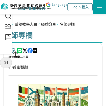
Lang
uage
跳到主要內容區塊
站內搜尋
Login 登入
:::
網站導覽
關於我們
:::
首頁
華語教學人員
經驗分享
名師專欄
名師專欄
海外教學二三事
收起常用服務
作者 彭妮絲