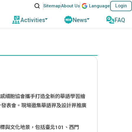
Search
Sitemap
About Us
Lang
uage
Login
:::
Activities
News
FAQ
Events
News & Activities
ucation
Mock Test
Mandarin Teaching
About
Master Teac
Pre-Departure Briefing for
t Program 2030
 Overview (edu
Resources
Column
Teaching Abroad
andarin
Test Information
Information
)
ams
References
Teaching Ex
ACTFL
TOCFL-Speedy Screening
Achievements
g Courses for
Sharing
udy Tour
External Resources
School Website and Contact
ources Center
感細胞協會攜手打造全新的華語學習繪
Information
g Courses for
計發表會。現場邀集華語界及設計界推廣
es
標與文化地景，包括臺北101、西門