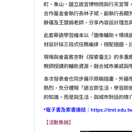
町、象山、國立故宮博物院與行天宮等
合作基金會執行長林子斌、副執行長關
靜儀及王慧娟老師，分享內容設計理念
此套華語學習繪本以「圖像輔助＋情境
材設計採三段式任務編排，搭配插圖、
現場與會嘉賓亦對《探索臺北》的多重
教師授課的輔助資源。融合城市美感與
本次發表會也同步展示原稿插畫、外籍
熱烈，充分體現「語言即生活，學習即
的知識，而是與生活、與城市對話的媒
*電子書及索書連結：
https://lmit.edu.
【活動集錦】