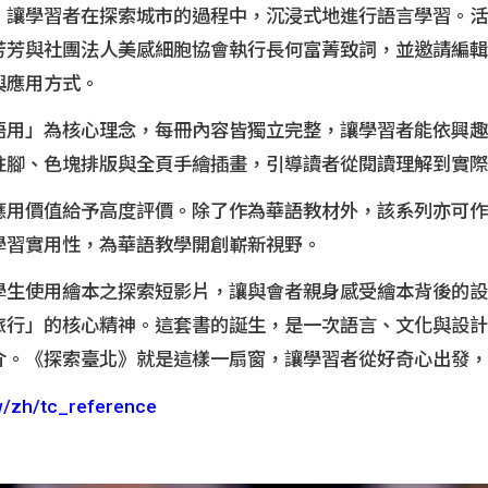
Learn Traditional Chinese
Expatriate Mandarin
，讓學習者在探索城市的過程中，沉浸式地進行語言學習。活
Teachers
Oversea
International Talent Recruitment
芳芳與社團法人美感細胞協會執行長何富菁致詞，並邀請編輯
Division
與應用方式。
Expatriate Mandarin
Teaching Assistants
語用」為核心理念，每冊內容皆獨立完整，讓學習者能依興趣
註腳、色塊排版與全頁手繪插畫，引導讀者從閱讀理解到實際
Domestic Recruitment
應用價值給予高度評價。除了作為華語教材外，該系列亦可作
學習實用性，為華語教學開創嶄新視野。
學生使用繪本之探索短影片，讓與會者親身感受繪本背後的設
旅行」的核心精神。這套書的誕生，是一次語言、文化與設計
介。《探索臺北》就是這樣一扇窗，讓學習者從好奇心出發，
tw/zh/tc_reference