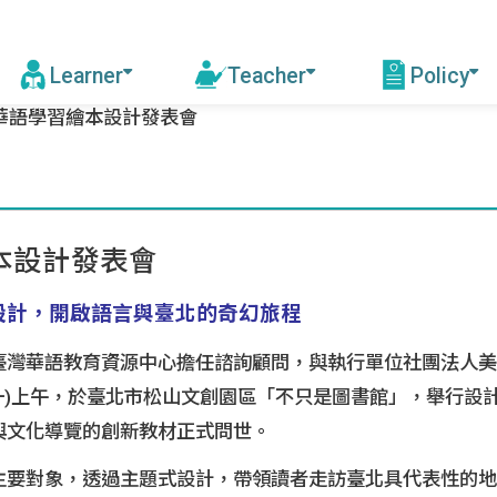
Learner
Teacher
Policy
華語學習繪本設計發表會
Find Institutes & Courses
Online Learning
Mandarin Ed
Certification of
Enhancemen
Trainng
Mandarin Institutes
Stunning Taiwan M
Mandarin Teacher
MOOCs
本設計發表會
Learning Podcast
Other Progr
Trip to Taiwan
Trainin
美感設計，開啟語言與臺北的奇幻旅程
Mandarin St
Scholarships
the Res
臺灣華語教育資源中心擔任諮詢顧問，與執行單位社團法人美
Why Taiwan
Trainin
一)上午，於臺北市
松山文創園區
「
不只是圖書館
」，
舉行設
Why come to Taiwan to learn
Institut
與文化導覽的創新教材正式問世。
Chinese?
要對象，透過主題式設計，帶領讀者走訪臺北具代表性的地