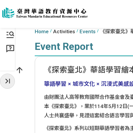
Go to the content anchor
:::
:::
Home
Activities
Events
《探索臺北》
Event Report
《探索臺北》華語學習繪
華語學習 × 城市文化 × 沉浸式
Hide Sidebar
由財團法人高等教育國際合作基金會及
本《探索臺北》，業於114年5月12日(
人士共襄盛舉，見證這套結合語言學習
《探索臺北》系列以短期華語學習者為主