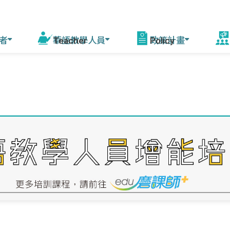
者
華語教學人員
政策計畫
活
程
線上自學課程
華語教學能力認證
模擬測驗
華語教育2030計畫
增能培訓說明 (教育部
赴
課師)
會
驚豔臺灣學華語
測驗資訊
相關計畫
資源中心培訓
美
華語文能力測驗快
來臺研習團
年會
篩系統
各校培訓
灣
赴外華師
駐外教育組
臺灣
赴外華助
字