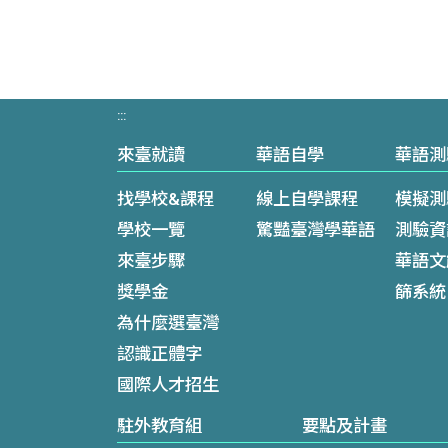
:::
來臺就讀
華語自學
華語測
找學校&課程
線上自學課程
模擬測
學校一覽
驚豔臺灣學華語
測驗資
來臺步驟
華語文
獎學金
篩系統
為什麼選臺灣
認識正體字
國際人才招生
駐外教育組
要點及計畫