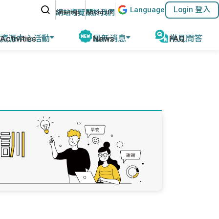
站內搜尋
Lang
uage
Login 登入
:::
網站導覽
關於我們
資源中心活動
最新消息
常見問答
動報導
公告及活動
磨
教育部教學資源
計畫緣起
名師專欄
外任教行前說明
參考教材清單
優華語官方資訊
華師任教心得
國外語教學協會
其他網站資源
執行成果
ACTFL
執行學校網站與聯繫資訊