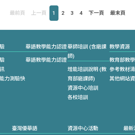
最前頁
上一頁
1
2
3
4
下一頁
最末頁
驗
華語教學能力認證
華師培訓 (含磨課
教學資源
師)
驗
華語教學能力認證
教育部教學
訊
增能培訓說明 (教
參考教材清
能力測驗快
育部磨課師)
其他網站資
資源中心培訓
各校培訓
臺灣優華語
資源中心活動
最新