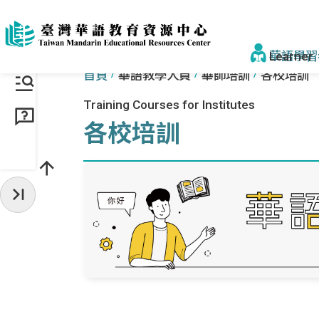
跳到主要內容區塊
:::
:::
華語學習
首頁
華語教學人員
華師培訓
各校培訓
Training Courses for Institutes
找學校&課
各校培訓
學校一覽
來臺步驟
收起常用服務
獎學金
為什麼選臺
為什麼選
認識正體