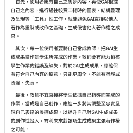
首先，使用者應有自己之初步內容，再使
GAI
根據
自己之內容，進行過往較費工耗時的圖表、結構整理
及呈現等「工具」性工作，就能避免
GAI
直接以他人
著作為重製或改作之基礎，生成侵害他人著作權之成
果。
其次，每一位使用者要將自己當成教師，把
GAI
生
成成果當作是學生所完成的作業。教師要有能力檢核
學生作業的錯誤及缺失，對於
GAI
生成成果，應確保
有符合自己內容的原意，只能更周全，不能有桀誤或
疏漏、失真。
最後，教師不宜直接將學生依據自己指導而完成的
作業，當成是自己創作，應進一步將其調整至忠實呈
現自己表達的最適成果，以提升自己對
GAI
生成成果
的創作性投入，有利未來對該項生成成果主張著作權
之可能。