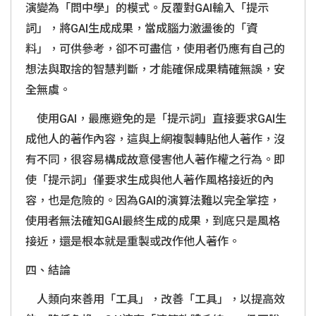
演變為「問中學」的模式。反覆對
GAI
輸入「提示
詞」，將
GAI
生成成果，當成腦力激盪後的「資
料」，可供參考，卻不可盡信，使用者仍應有自己的
想法與取捨的智慧判斷，才能確保成果精確無誤，安
全無虞。
使用
GAI
，最應避免的是「提示詞」直接要求
GAI
生
成他人的著作內容，這與上網複製轉貼他人著作，沒
有不同，很容易構成故意侵害他人著作權之行為。即
使「提示詞」僅要求生成與他人著作風格接近的內
容，也是危險的。因為
GAI
的演算法難以完全掌控，
使用者無法確知
GAI
最終生成的成果，到底只是風格
接近，還是根本就是重製或改作他人著作。
四、結論
人類向來善用「工具」，改善「工具」，以提高效