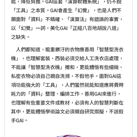
能，降低負擔。
GAI
這套「演算軟體系統」，仍不脫
「工具」之本質。
GAI
會產生「幻覺」，也是人們不
願面對「資料」不精確、「演算法」有錯誤的事實，
以「幻覺」一詞，美化
GAI
「正經八百地胡說八道」
之缺失。
人們都知道，粗重髒汙的衣物應善用「智慧型洗衣
機」，也理解套裝、西裝必須交給人工洗衣店處理，
不能讓「智慧型洗衣機」攪和，更能體悟有些細緻、
私密衣物必須自己親自洗滌，不假他手。面對GAI這
項功能強大的「工具」，人們當然就能知道應將費時
耗力的「資料」整理、編排工作，善用GAI來進行，
也理解有些重要文件或教材，必須有人的智慧判斷在
其中，更能體悟學術論文必須親自研究撰擬，不該假
手GAI。