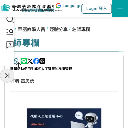
Lang
uage
跳到主要內容區塊
站內搜尋
Login 登入
:::
網站導覽
關於我們
:::
首頁
華語教學人員
經驗分享
名師專欄
名師專欄
教學活動使用生成式人工智慧的風險管理
收起常用服務
作者 章忠信