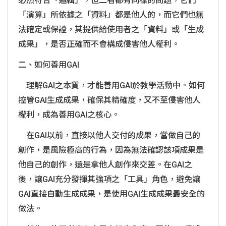
必然符合「邏輯」，但二者都有同樣的問題，它們
「演算」所依據之「資料」都是他人的，而它們也無
法確定或保證，其提供給使用者之「資料」或「生成
成果」，是否正確而不會構成侵害他人權利。
二、如何善用
GAI
理解
GAI
之本質，才能善用
GAI
於教學活動中。如何
控管
GAI
生成成果，確保其精確度，又不至侵害他人
權利，成為善用
GAI
之核心。
在
GAI
以前，直接以他人交付的成果，當做自己的
創作，是風險極高的行為，因為無法確認該項成果是
他自己的創作，還是拿他人創作來交差。在
GAI
之
後，讓
GAI
充分發揮其強項之「工具」角色，避免讓
GAI
直接自動生成成果，是使用
GAI
生成成果最安全的
做法。