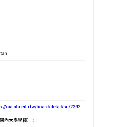
Utah
s://oia.ntu.edu.tw/board/detail/sn/2292
具國內大學學籍）：