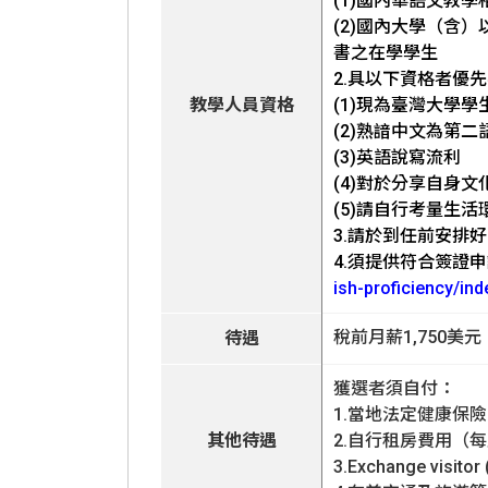
(1)國內華語文教
(2)國內大學（含
書之在學學生
2.具以下資格者優
教學人員資格
(1)現為臺灣大學學
(2)熟諳中文為第
(3)英語說寫流利
(4)對於分享自身
(5)請自行考量生
3.請於到任前安排
4.須提供符合簽證
ish-proficiency/ind
稅前月薪1,750美元
待遇
獲選者須自付：
1.當地法定健康保險費（每
其他待遇
2.自行租房費用（
3.Exchange v