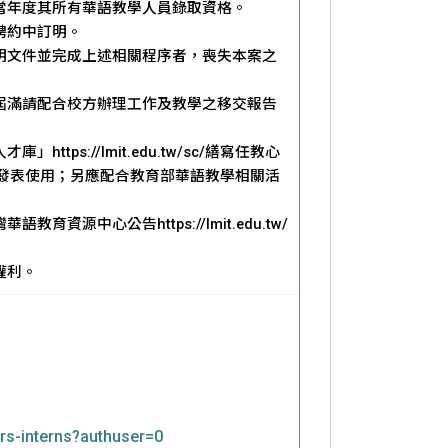
當年度其所有華語教學人員錄取資格。
聘約中訂明。
明文件並完成上述相關程序者，喪失本案之
屆滿請配合校方辦理工作及教學之移交報告
s://lmit.edu.tw/sc/繕寫任教心
發表使用；另應配合教育部華語教學相關活
中心公告https://lmit.edu.tw/
權利。
ars-interns?authuser=0