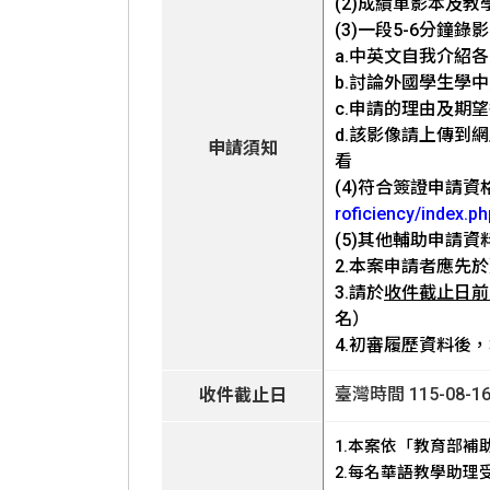
(2)成績單影本及
(3)一段5-6分鐘
a.中英文自我介紹
b.討論外國學生學
c.申請的理由及期
d.該影像請上傳到網
申請須知
看
(4)符合簽證申請
roficiency/index.ph
(5)其他輔助申請資
2.本案申請者應先於臺灣
3.請於
收件截止日前將申
名）
4.初審履歷資料後
臺灣時間 115-08-16 
收件截止日
1.本案依「教育部
2.每名華語教學助