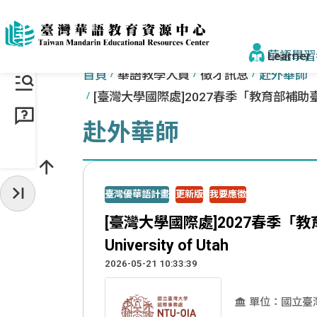
跳到主要內容區塊
:::
:::
華語學習
首頁
華語教學人員
徵才訊息
赴外華師
[臺灣大學國際處]2027春季「教育部補助臺
找學校&課
赴外華師
學校一覽
來臺步驟
臺灣優華語計畫
更新版
我要應徵
收起常用服務
獎學金
[臺灣大學國際處]2027春季
為什麼選臺
University of Utah
2026-05-21 10:33:39
為什麼選
認識正體
單位：國立臺