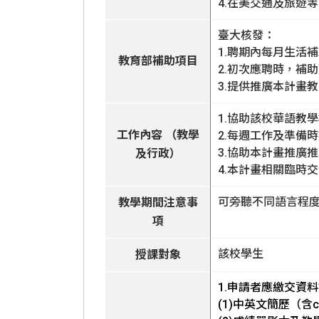
4.在美交通及旅遊
臺大核發：
1.聘期內每月生活
教育部補助項目
2.初次應聘時，補
3.提供推廣本計畫
1.協助該校華語教
工作內容 （教學
2.每週工作及準備時
3.協助本計畫推廣
及行政）
4.本計畫相關臨時
可旁聽不同語言程
教學期間注意事
項
該校學生
授課對象
1.申請者應繳交資
(1)中英文簡歷（含cove