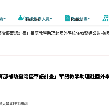
者
華語教學人員
政策計畫
活
灣優華語計畫」華語教學助理赴國外學校任教甄選公告-美國猶他大學Un
程
線上自學課程
華語教學能力認證
模擬測驗
華語教育2030計畫
增能培訓說明 (教育部
赴
課師)
會
驚豔臺灣學華語
測驗資訊
相關計畫
資源中心培訓
美
華語文能力測驗快
來臺研習團
年會
篩系統
各校培訓
「教育部補助臺灣優華語計畫」華語教學助理赴國外
灣
赴外華師
駐外教育組
臺灣
赴外華助
字
灣大學國際事務處