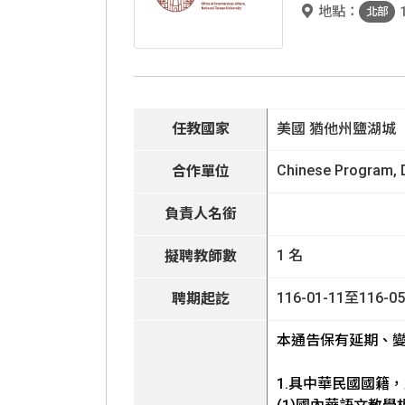
地點：
北部
國際人才招
任教國家
美國 猶他州鹽湖城
Chinese Program, D
合作單位
負責人名銜
1 名
擬聘教師數
116-01-11至116-05
聘期起訖
本通告保有延期、
1.具中華民國國籍