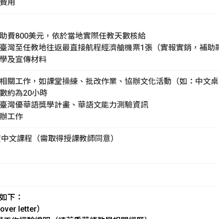
等費用
補助費800美元，依於當地實際任教天數核給
助臺灣至任教地往返最直接航程經濟艙機票1張（實報實銷，補助款上
教學及宣傳材料
學相關工作，如課堂操練、批改作業、協辦文化活動（如：中文
數約為20小時
推臺灣優華語獎學計畫、華語文能力測驗資訊
交辦工作
度中文課程（需取得授課教師同意）
料如下：
r letter）