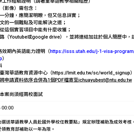
教學工作經驗證明（請著重華語教學相關經歷）
錄影（影像）需包含：
各一分鐘，應簡潔明瞭，但又信息詳實；
中文的一個難點及可能解決之道；
望從這個實習項目中能有什麼收獲；
路（Youtube或google drive），並將連結加註於個人簡
資格效期內英語能力證明（
https://isss.utah.edu/j-1-visa-progr
p
）
料
華語教育資源中心（https://lmit.edu.tw/sc/world_s
請資料依序合併為1個PDF檔寄至ichuayubest@ntu.edu.tw
，本案尚須經兩校面試
00:00
補助選送華語教學人員赴國外學校任教要點」規定辦理補助及成效考核
理受領教育部補助以一年為限。