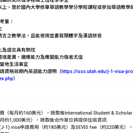
學相關研究所或學程碩士班在學學生
）以上，曾於國內大學修畢華語教學學分學程課程或參加華語教學
先考量：
生
二語言之教學法，且能使用並書寫簡體字及漢語拼音
文化及語言具有熱忱
活環境差異，適應能力及應變能力強者尤佳
好當地生活事宜
申請資格效期內英語能力證明（
https://isss.utah.edu/j-1-visa-
ex.php
）
月約160美元），錄取後International Student & Scholar
每月約1,000美元），錄取後合作單位將提供住宿資訊
isitor (J-1) visa申請費用（約185美元）及SEVIS fee（約