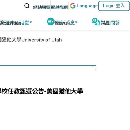
站內搜尋
Lang
uage
Login 登入
:::
網站導覽
關於我們
資源中心活動
最新消息
常見問答
動報導
iversity of Utah
公告及活動
磨
教育部教學資源
計畫緣起
名師專欄
外任教行前說明
參考教材清單
優華語官方資訊
華師任教心得
國外語教學協會
其他網站資源
執行成果
ACTFL
執行學校網站與聯繫資訊
學校任教甄選公告-美國猶他大學