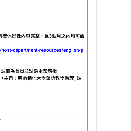
歷中，請確保影像內容完整，且3個月之內均可觀
am/host-department-resources/english-p
ignup）註冊為會員並點選本案應徵
（主旨：應徵猶他大學華語教學助理_姓
。