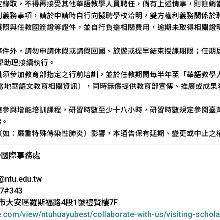
核定錄取，不得再接受其他華語教學人員聘任，倘有上述情事，則註銷
權利義務事項，請於申請時自行向擬聘學校洽明，雙方權利義務關係於
妥護照與任教國簽證等證件，並自行負擔相關費用，逾期未取得相關證
急事件外，請勿申請休假或請假回國、旅遊或提早結束授課期限；任期
學助理接續執行。
須參加教育部指定之行前培訓，並於任教期間每半年至「華語教學人才庫」http
當地華語文教育相關資訊），同時無償提供教育部宣傳、推廣或成果
參與增能培訓課程，研習時數至少十八小時，研習時數規定參閱臺灣華語教育資源
83。
素（如：嚴重特殊傳染性肺炎）影響，本通告保有延期、變更或中止之
學國際事務處
ntu.edu.tw
7#343
臺北市大安區羅斯福路4段1號禮賢樓7F
le.com/view/ntuhuayubest/collaborate-with-us/visiting-schol