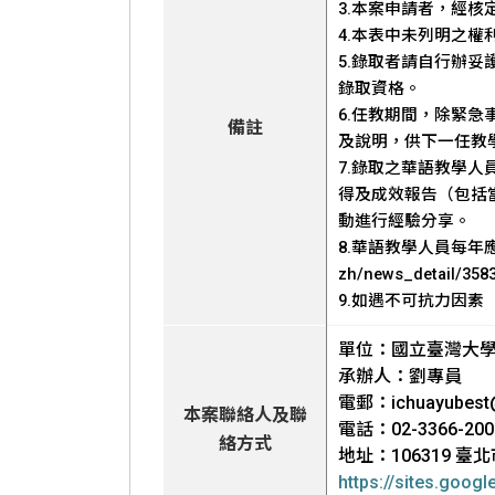
3.本案申請者，經
4.本表中未列明之
5.錄取者請自行辦
錄取資格。
6.任教期間，除緊
備註
及說明，供下一任教
7.錄取之華語教學人員
得及成效報告（包括
動進行經驗分享。
8.華語教學人員每年應
zh/news_detail/35
9.如遇不可抗力因
單位：國立臺灣大
承辦人：劉專員
電郵：ichuayubest@
本案聯絡人及聯
電話：02-3366-200
絡方式
地址：106319 
https://sites.goog