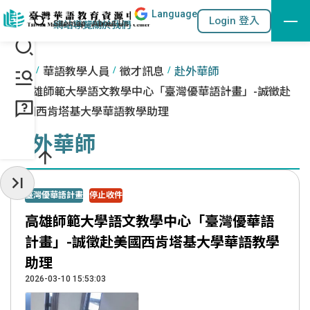
Lang
uage
跳到主要內容區塊
站內搜尋
Login 登入
:::
網站導覽
關於我們
:::
首頁
華語教學人員
徵才訊息
赴外華師
高雄師範大學語文教學中心「臺灣優華語計畫」-誠徵赴
美國西肯塔基大學華語教學助理
赴外華師
收起常用服務
臺灣優華語計畫
停止收件
高雄師範大學語文教學中心「臺灣優華語
計畫」-誠徵赴美國西肯塔基大學華語教學
助理
2026-03-10 15:53:03