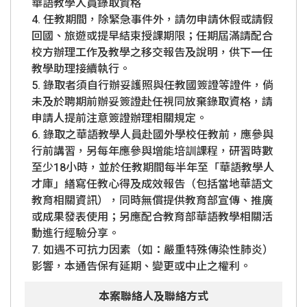
華語教學人員錄取資格
4. 任教期間，除緊急事件外，請勿申請休假或請假
回國、旅遊或提早結束授課期限；任期屆滿請配合
校方辦理工作及教學之移交報告及說明，供下一任
教學助理接續執行。
5. 錄取者須自行辦妥護照與任教國簽證等證件，倘
未及於聘期前辦妥簽證赴任視同放棄錄取資格，請
申請人提前注意簽證辦理相關規定。
6. 錄取之華語教學人員赴國外學校任教前，應參與
行前講習，另每年應參與增能培訓課程，研習時數
至少18小時，並於任教期間每半年至「華語教學人
才庫」繕寫任教心得及成效報告（包括當地華語文
教育相關資訊），同時無償提供教育部宣傳、推廣
或成果發表使用；另應配合教育部華語教學相關活
動進行經驗分享。
7. 如遇不可抗力因素（如：嚴重特殊傳染性肺炎）
影響，本通告保有延期、變更或中止之權利。
本案聯絡人及聯絡方式