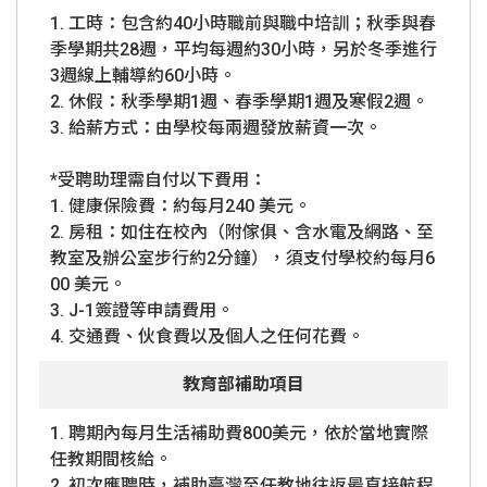
1. 工時：包含約40小時職前與職中培訓；秋季與春
季學期共28週，平均每週約30小時，另於冬季進行
3週線上輔導約60小時。
2. 休假：秋季學期1週、春季學期1週及寒假2週。
3. 給薪方式：由學校每兩週發放薪資一次。
*受聘助理需自付以下費用：
1. 健康保險費：約每月240 美元。
2. 房租：如住在校內（附傢俱、含水電及網路、至
教室及辦公室步行約2分鐘），須支付學校約每月6
00 美元。
3. J-1簽證等申請費用。
4. 交通費、伙食費以及個人之任何花費。
教育部補助項目
1. 聘期內每月生活補助費800美元，依於當地實際
任教期間核給。
2. 初次應聘時，補助臺灣至任教地往返最直接航程