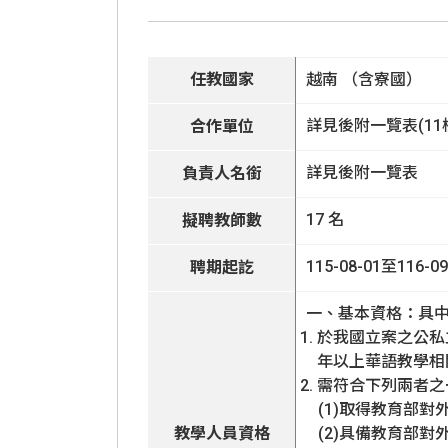
國際人才招
任教國家
越南 （含寮國）
詳見後附一覽表(11
合作單位
詳見後附一覽表
負責人名銜
17 名
擬聘教師數
115-08-01至116-09
聘期起訖
一、基本資格：具
於我國立案之公私
年以上華語教學相
需符合下列兩者之
(1)取得教育部對
教學人員資格
(2)具備教育部對