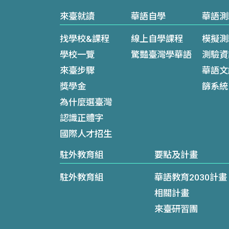
來臺就讀
華語自學
華語測
找學校&課程
線上自學課程
模擬測
學校一覽
驚豔臺灣學華語
測驗資
來臺步驟
華語文
獎學金
篩系統
為什麼選臺灣
認識正體字
國際人才招生
駐外教育組
要點及計畫
駐外教育組
華語教育2030計畫
相關計畫
來臺研習團