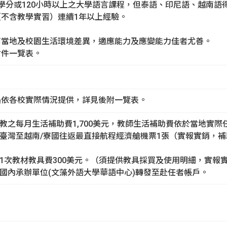
學分或120小時以上之大學語言課程，但泰語、印尼語、越南語
不含教學實習）連續1年以上經驗。
南當地及校園生活環境差異，適應能力及應變能力佳者尤善。
附件一覽表。
遇依各校實際情況提供，詳見後附一覽表。
任教之每月生活補助費1,700美元，教師生活補助費依於當地實際
助臺灣至越南/寮國往返最直接航程經濟艙機票1張（實報實銷，補
助1次教材教具費300美元。（須提供教具採買及使用明細，實報
由國內承辦單位(文藻外語大學華語中心)轉發至赴任者帳戶。