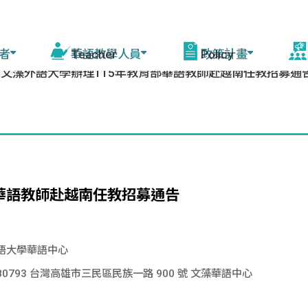
者
華語教學人員
政策計畫
文藻外語大學辦理115年教育部華語教師赴越南任教招募通
活
程
線上自學課程
華語教學能力認證
模擬測驗
華語教育2030計畫
增能培訓說明 (教育部
赴
課師)
會
驚豔臺灣學華語
測驗資訊
相關計畫
資源中心培訓
美
華語文能力測驗快
來臺研習團
部華語教師赴越南任教招募通告
年會
篩系統
各校培訓
灣
語大學華語中心
赴外華師
駐外教育組
臺灣
80793 台灣高雄市三民區民族一路 900 號 文藻華語中心
赴外華助
字