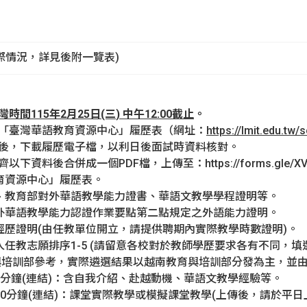
際情況，詳見後附一覽表)
灣時間
115
年
2
月
25
日
(三
) 中午12:00
截止
。
「臺灣華語教育資源中心」履歷表（網址：
https://lmit.edu.tw/
後，下載履歷電子檔，以利日後面試時資料核對。
資料後合併成一個PDF檔，上傳至：https://forms.gle/XVkU
育資源中心」履歷表。
、教育部對外華語教學能力證書、華語文教學學程證明等。
外華語教學能力認證作業要點第二點規定之外語能力證明。
經歷證明(由任教單位開立，請提供聘期內實際教學時數證明)。
人任教志願排序1-5 (請留意各校對於教師學歷要求各有不同，
與培訓部參考，實際遴選結果以越南教育與培訓部分發為主，並
2分鐘(連結)：含自我介紹、赴越動機、華語文教學經驗等。
20分鐘(連結)：課堂實際教學或模擬課堂教學(上傳後，請於平