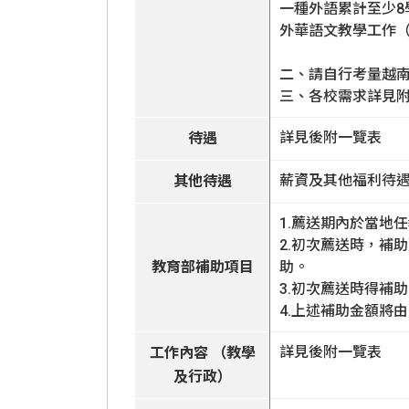
一種外語累計至少8
外華語文教學工作（
二、請自行考量越
三、各校需求詳見
詳見後附一覽表
待遇
薪資及其他福利待
其他待遇
1.薦送期內於當地
2.初次薦送時，補
教育部補助項目
助。
3.初次薦送時得補
4.上述補助金額將
詳見後附一覽表
工作內容 （教學
及行政）