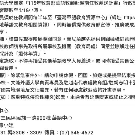
語大學簽定「115年教育部華語教師赴越南任教薦送計畫」行政
習時數至少18小時。
任教期間每半年至「臺灣華語教育資源中心」(網址: https://lmit.
地華語文教育相關資訊），同時無償提供教育部宣傳、推廣或成
享。
師，請事先取得所屬機關同意。面試前應先提供相關機構同意證
校教師請事先取得所屬學校及機關（教育局處）同意並瞭解赴任
採計為「退休年資」。
定錄取，不得再接受其他華語教學人員薦送，或同時接受其他公
關費用。
期間，除緊急事件外，請勿申請休假、回國、旅遊或是提早結束授
學校、文藻外語大學負責專員及駐越南代表處教育組/駐胡志明市
寮國當地環境及文化差異，若有任何疑慮歡迎洽詢計畫專員。
(如：嚴重特殊傳染性肺炎)影響，本通告有延期變更或終止之權
中心
市三民區民族一路900號 華語中心
陳小姐
031 轉3308、3309 傳真：(07) 346-4672