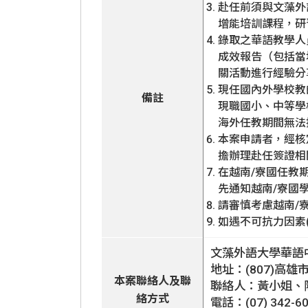
赴任前須與文藻外
增能培訓課程，研
錄取之華語教學人員須於
成效報告（包括當
關活動進行經驗分
現任國內外學校教
備註
現職國小、中等學
海外任教期間無法
本案申請者，經核
擔辦理赴任簽證相
在越南/寮國任教
先通知越南/寮國
請審慎考慮越南/
如遇不可抗力因素
文藻外語大學華語
地址：(807)高雄
本案聯絡人及聯
聯絡人：黃小姐、
絡方式
電話：(07) 342-6