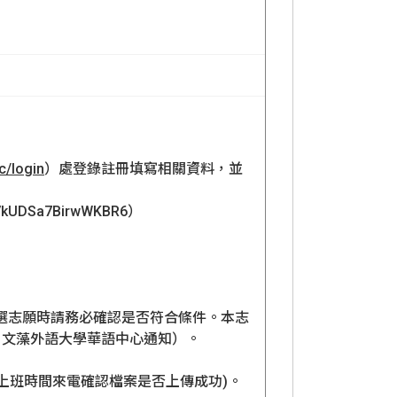
sc/login
）處登錄註冊填寫相關資料，並
DSa7BirwWKBR6）
填選志願時請務必確認是否符合條件。本志
由文藻外語大學華語中心通知）。
日上班時間來電確認檔案是否上傳成功)。