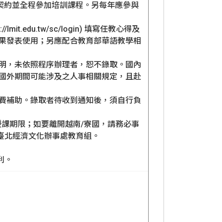
契約並全程參加培訓課程。另每年應參與
edu.tw/sc/login) 填寫任教心得及
果發表使用；另應配合教育部華語教學相
明，未依照程序辦理者，恕不錄取。國內
國外期間可能涉及之人事相關規定，且赴
費補助。錄取者待收到通知後，須自行負
課期限；如要離開越南/寮國，請務必事
臺北經濟文化辦事處教育組。
利。