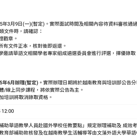
5年3月9日(一)(暫定)。實際面試時間及相關內容待資料審核通
類文件時，請確認：
證戳章。
所有文件正本，核對後即返還。
大學邀請華語文相關學者專家組成遴選委員會進行評選，擇優錄取
5
年
6
月辦理
(
暫定
)
。
實際辦理日期將於越南教育與培訓部公告分
體/線上同步課程，將依實際公告為主。
加培訓將取消錄取資格。
12:00
補助華語教學人員赴國外學校任教要點」規定辦理補助及 成效
教育部補助款核發及在越南教學生活輔導等由文藻外語大學華語