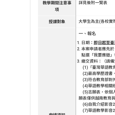
詳見後附一覽表
教學期間注意事
項
大學生為主(各校實
授課對象
一、報名
日期：
即日起至臺
本案申請者應先於
點選「我要應徵」
繳交資料：（請備齊以下
(1)「臺灣華語教
(2)最高學歷證書
(3)符合教育部對
(4)華語教學相關
(5)志願表，依個
願表僅供越南教育
(6)自我介紹影音
(7)華語教學影音