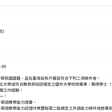
國內外徵才
生
校)
-30
中華民國國籍，且在臺灣設有戶籍並符合下列二項條件者。
立大學或符合教育部採認規定之國外大學校院畢業，取得學士（
關工作經驗。
一：
外華語教學能力證書。
外華語教學能力認證作業要點第二點規定之外語能力條件或修畢