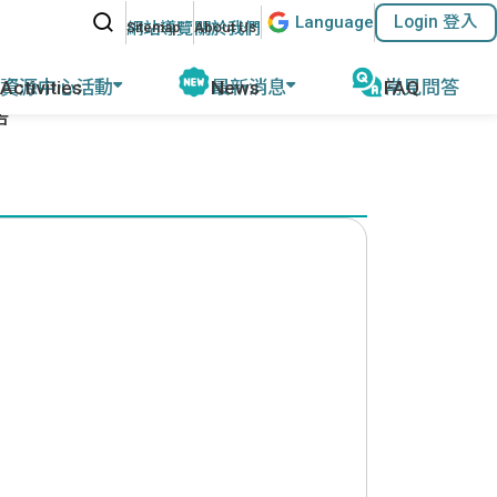
站內搜尋
Lang
uage
Login 登入
:::
網站導覽
關於我們
資源中心活動
最新消息
常見問答
告
動報導
公告及活動
磨
教育部教學資源
計畫緣起
名師專欄
外任教行前說明
參考教材清單
優華語官方資訊
華師任教心得
國外語教學協會
其他網站資源
執行成果
ACTFL
執行學校網站與聯繫資訊