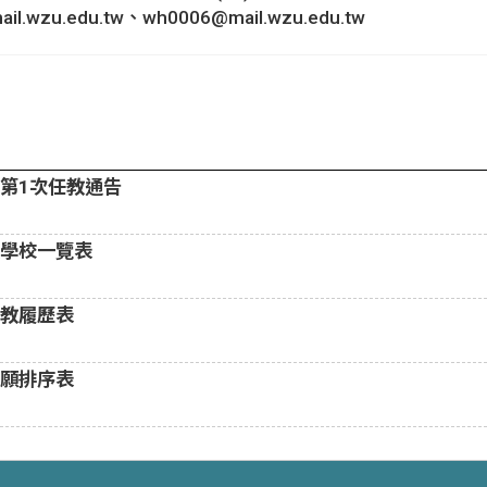
.wzu.edu.tw、wh0006@mail.wzu.edu.tw
校第1次任教通告
教學校一覽表
任教履歷表
志願排序表