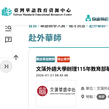
跳到主要內容區塊
:::
:::
華語學習
首頁
華語教學人員
徵才訊息
赴外華師
赴外華師
找學校&課
學校一覽
薦送華語教師
停止收件
來臺步驟
文藻外語大學辦理115年教育
收起常用服務
獎學金
2026-01-21 08:43:48
為什麼選臺
單位：文藻外
為什麼選
地點：
南部
認識正體