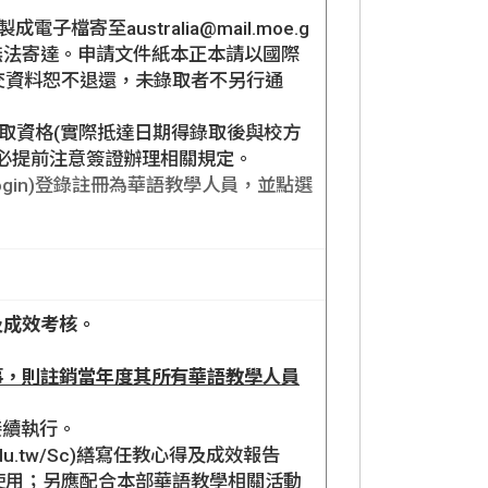
檔寄至australia@mail.moe.g
以免無法寄達。申請文件紙本正本請以國際
交資料恕不退還，未錄取者不另行通
錄取資格(實際抵達日期得錄取後與校方
必提前注意簽證辦理相關規定。
sc/login)登錄註冊為華語教學人員，並點選
及成效考核。
事，則註銷當年度其所有華語教學人員
接續執行。
du.tw/Sc)繕寫任教心得及成效報告
使用；另應配合本部華語教學相關活動