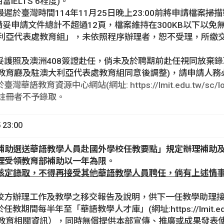
當IELTS 6程度)。
於臺灣時間114年11月25日晚上23:00前將申請檔案掃描製成電子
審，備妥申請文件總計不超過12頁，檔案維持在300KB以下
利亞代表處教育組」，未依照程序辦理者，恕不受理，所繳
辦妥護照及澳洲408簽證赴任，倘未及於聘期前赴任視同放棄
教育廳及駐澳大利亞代表處教育組同意後調整)，請申請人務
灣華語教育資源中心網站(網址: https://lmit.edu.tw/
註冊者不予錄取。
23:00
部補助選送華語教學人員赴國外學校任教要點」規定辦理補助
助理受領教育部補助以一年為限。
經核定錄取，不得再接受其他華語教學人員聘任，倘有上述情
合校方辦理工作及教學之移交報告及說明，供下一任教學助理
任教期間每半年至「華語教學人才庫」(網址:https://lmit.e
教育相關資訊），同時無償提供本部宣傳、推廣或成果發表