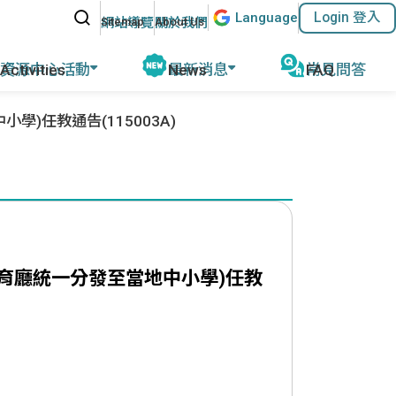
站內搜尋
Lang
uage
Login 登入
:::
網站導覽
關於我們
資源中心活動
最新消息
常見問答
動報導
任教通告(115003A)
公告及活動
磨
教育部教學資源
計畫緣起
名師專欄
外任教行前說明
參考教材清單
優華語官方資訊
華師任教心得
國外語教學協會
其他網站資源
執行成果
ACTFL
執行學校網站與聯繫資訊
育廳統一分發至當地中小學)任教