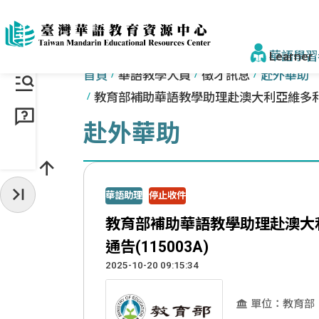
跳到主要內容區塊
:::
:::
華語學習
首頁
華語教學人員
徵才訊息
赴外華助
教育部補助華語教學助理赴澳大利亞維多利亞
找學校&課
赴外華助
學校一覽
來臺步驟
華語助理
停止收件
收起常用服務
獎學金
教育部補助華語教學助理赴澳大
為什麼選臺
通告(115003A)
2025-10-20 09:15:34
為什麼選
認識正體
單位：教育部