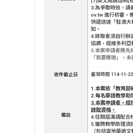
(7)英文成績證明(相
3.為爭取時效，請最遲
ov.tw 進行初
快遞送達「駐澳大
知。
4.錄取者須自行
協調，經維多利亞
5.本案申請者應先於臺
「我要應徵」，未
臺灣時間 114-11-25 
收件截止日
1.本案依「教育
2.每名華語教學
3.本案申請者，
錄取資格。
備註
4.任期屆滿請配
5.獲聘教學助理須於
（包括當地華語文