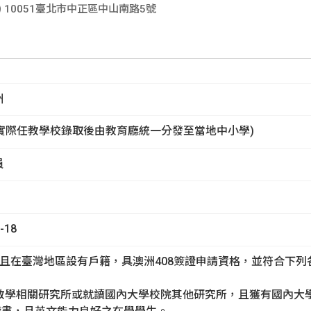
國內外徵才
10051臺北市中正區中山南路5號
生
州
實際任教學校錄取後由教育廳統一分發至當地中小學)
員
-18
，且在臺灣地區設有戶籍，具澳洲408簽證申請資格，並符合下列
文教學相關研究所或就讀國內大學校院其他研究所，且獲有國內大