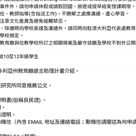
急事件外，請勿申請休假或請假回國、旅遊或提早結束授課期限。
主任、教師指導(含指派工作)，不瞭解之處應溝通、虛心學習。
，注意文化差異及避免碰觸禁忌。
形，除適時向學校表達及溝通外，請同時向駐澳大利亞代表處教
州學校規定。
州教育廳與任教學校所訂之相關規範及嚴守該廳及學校不對外公
10至12年級學生
維多利亞州教育廳語言助理計畫介紹。
學或研究所同意推薦公文。
證明書(俗稱良民證) 。
明。
績證明。
及動機信（內含 EMAIL 地址及連絡電話；動機信請闡述為