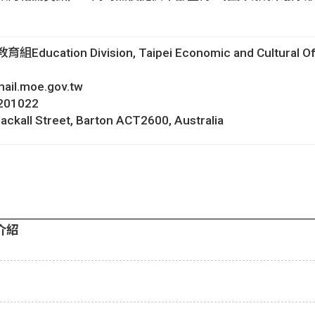
ation Division, Taipei Economic and Cultural Offic
il.moe.gov.tw
201022
ckall Street, Barton ACT2600, Australia
介紹