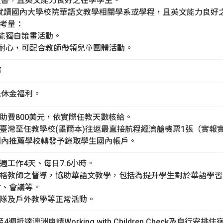
證書，且英文能力良好之在學學生。
，就讀國內大學校院華語文教學相關學系或學程，且英文能力良好
先考量：
且能獨自策畫活動。
忱及耐心，可配合教師帶領兒童團體活動。
幣
退休金福利。
補助費800美元，依實際任教天數核給。
助臺灣至任教學校(墨爾本)往返最直接航程經濟艙機票1張（實報實
國內推薦學校轉發予錄取學生國內帳戶。
週工作4天、每日7.6小時。
合格教師之督導，協助華語文教學，包括為提升學生對於華語學
討、會議等。
營隊及戶外教學等正常活動。
週抵達澳洲申請Working with Children Check及自行安排住