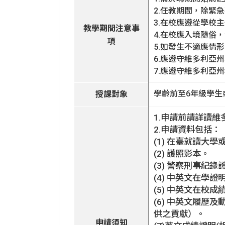
2.任教期間，除緊
3.在校應遵從學校
教學期間注意事
4.在校應入境隨俗
項
5.如發生不適應情
6.應遵守維多利亞
7.應遵守維多利亞
學齡前至6年級學生或
授課對象
1.申請前請詳讀
2.申請資料包括：
(1) 在臺就讀大
(2) 護照影本。
(3) 警察刑事紀錄
(4) 中英文在學證
(5) 中英文在校成
(6) 中英文履歷
供之貢獻）。
申請須知