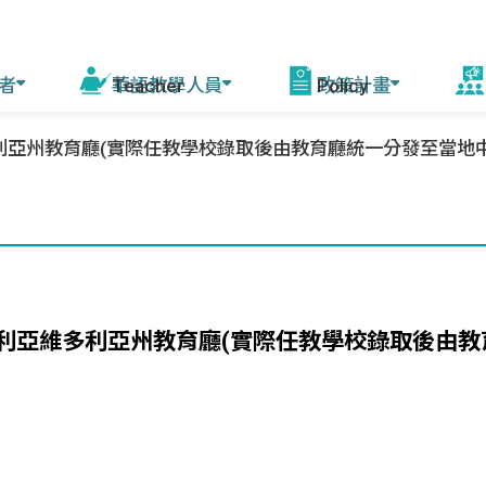
者
華語教學人員
政策計畫
活
州教育廳(實際任教學校錄取後由教育廳統一分發至當地中小學)
程
線上自學課程
華語教學能力認證
模擬測驗
華語教育2030計畫
增能培訓說明 (教育部
赴
課師)
會
驚豔臺灣學華語
測驗資訊
相關計畫
資源中心培訓
美
華語文能力測驗快
來臺研習團
年會
篩系統
各校培訓
利亞維多利亞州教育廳(實際任教學校錄取後由教
灣
赴外華師
駐外教育組
臺灣
赴外華助
字