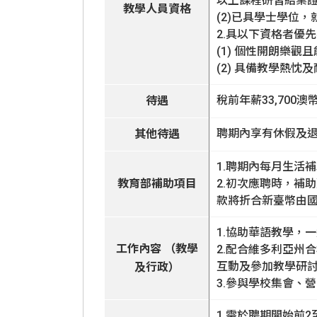
以上課程研習結業
教學人員資格
(2)已具學士學位
2.具以下資格者優
(1) 個性開朗樂觀
(2) 具備教學熱
稅前年薪33,700澳
待遇
聘期內享有休假及
其他待遇
1.聘期內每月生活
教育部補助項目
2.初次應聘時，補
款將折合新臺幣由
1.協助華語教學，一
工作內容 （教學
2.配合維多利亞州
互動及參加教學研
及行政）
3.參與學校集會、
1.需於聘期開始前2至4