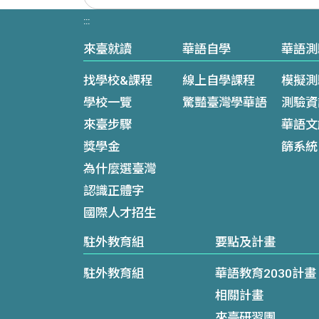
:::
來臺就讀
華語自學
華語測
找學校&課程
線上自學課程
模擬測
學校一覽
驚豔臺灣學華語
測驗資
來臺步驟
華語文
獎學金
篩系統
為什麼選臺灣
認識正體字
國際人才招生
駐外教育組
要點及計畫
駐外教育組
華語教育2030計畫
相關計畫
來臺研習團