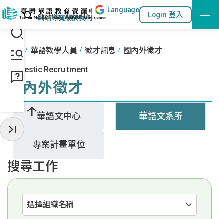
Lang
uage
跳到主要內容區塊
站內搜尋
Login 登入
:::
網站導覽
關於我們
:::
首頁
華語教學人員
徵才訊息
國內外徵才
Domestic Recruitment
國內外徵才
華語文中心
華語文系所
收起常用服務
專案計畫單位
搜尋工作
選擇組織名稱