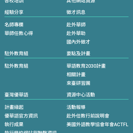
各校培訓
其他網站資源
經驗分享
徵才訊息
名師專欄
赴外華師
華師任教心得
赴外華助
國內外徵才
駐外教育組
要點及計畫
駐外教育組
華語教育2030計畫
相關計畫
來臺研習團
臺灣優華語
資源中心活動
計畫緣起
活動報導
優華語官方資訊
赴外任教行前說明會
執行成果
美國外語教學協會年會ACTFL