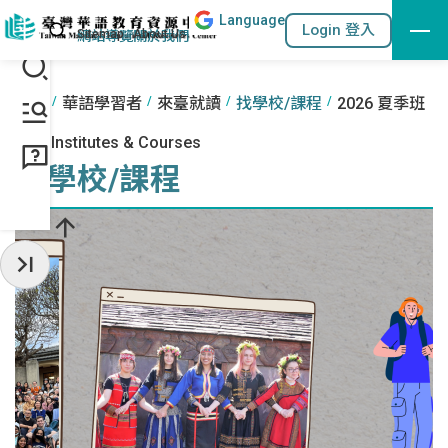
Lang
uage
跳到主要內容區塊
站內搜尋
Login 登入
:::
網站導覽
關於我們
:::
首頁
華語學習者
來臺就讀
找學校/課程
2026 夏季班
Find Institutes & Courses
找學校/課程
收起常用服務