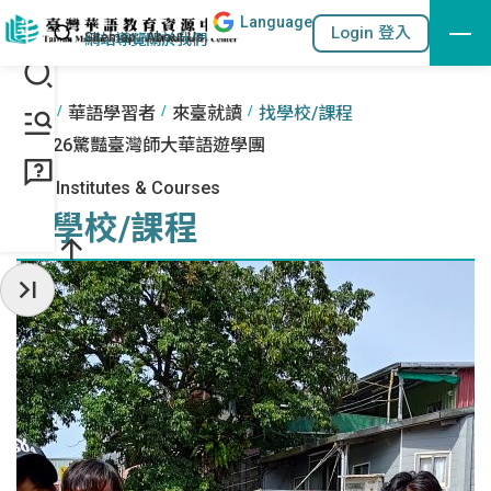
Lang
uage
跳到主要內容區塊
站內搜尋
Login 登入
:::
網站導覽
關於我們
:::
首頁
華語學習者
來臺就讀
找學校/課程
2026驚豔臺灣師大華語遊學團
Find Institutes & Courses
找學校/課程
收起常用服務