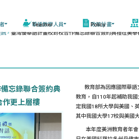
者
華語教學人員
政策計畫
資訊
臺灣優華語計畫校對校合作備忘錄聯合簽約典禮在美舉
活
程
線上自學課程
華語教學能力認證
模擬測驗
華語教育2030計畫
增能培訓說明 (教育部
赴
課師)
會
驚豔臺灣學華語
測驗資訊
相關計畫
資源中心培訓
美
華語文能力測驗快
來臺研習團
教育部為因應國際華語
年會
作備忘錄聯合簽約典
篩系統
各校培訓
教育，自110年起補助我
合作更上層樓
灣
定我國18所大學與美國、
赴外華師
駐外教育組
其中我國大學17校與美國
臺灣
赴外華助
本年度美洲教育者年會（N
字