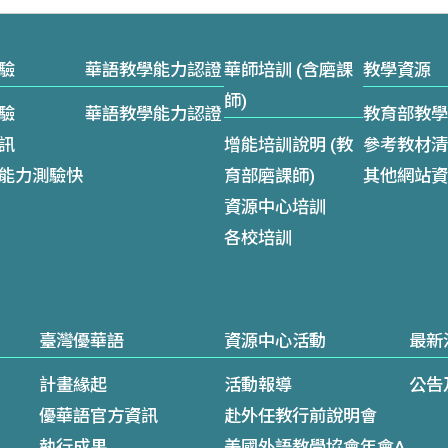
驗
華語教學能力認證
華師培訓 (含磨課
教學資源
師)
驗
華語教學能力認證
教育部教學
訊
增能培訓說明 (教
參考教材清
能力測驗快
育部磨課師)
其他網站資
資源中心培訓
各校培訓
臺灣優華語
資源中心活動
最新
計畫緣起
活動報導
公告
優華語官方資訊
赴外任教行前說明會
執行成果
美國外語教學協會年會A