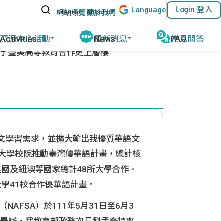
站內搜尋
Lang
uage
Login 登入
:::
網站導覽
關於我們
資源中心活動
最新消息
常見問答
行 臺美高等教育合作更上層樓
動報導
公告及活動
磨
教育部教學資源
計畫緣起
名師專欄
外任教行前說明
參考教材清單
優華語官方資訊
華師任教心得
國外語教學協會
其他網站資源
執行成果
文學習需求，並擴大輸出我優質華語文
ACTFL
執行學校網站與聯繫資訊
國大學校院推動臺灣優華語計畫，總計核
英國及紐澳等國家總計48所大學合作。
大學41校合作優華語計畫。
AFSA）於111年5月31日至6月3