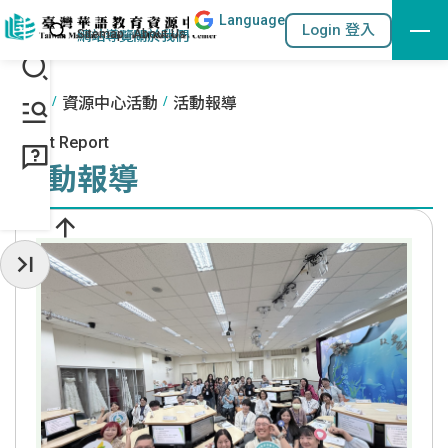
Lang
uage
跳到主要內容區塊
站內搜尋
Login 登入
:::
網站導覽
關於我們
:::
首頁
資源中心活動
活動報導
Event Report
活動報導
收起常用服務