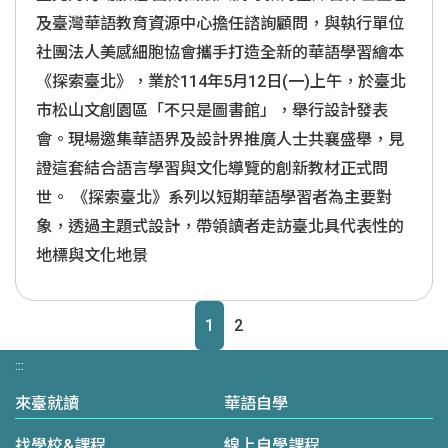
及臺灣華語教育資源中心擔任諮詢顧問，與執行單位
社團法人美感細胞協會攜手打造全新的華語學習繪本
《探索臺北》，業於114年5月12日(一)上午，於臺北
市松山文創園區「不只是圖書館」，舉行設計發表
會。現場邀集華語界及設計界推廣人士共襄盛舉，見
證這套結合語言學習與文化導覽的創新教材正式問
世。 《探索臺北》系列以短期華語學習者為主要對
象，透過主題式設計，帶領讀者走訪臺北具代表性的
地標與文化地景
1
2
:::
來臺就讀
華語自學
找學校&課程
線上自學課程