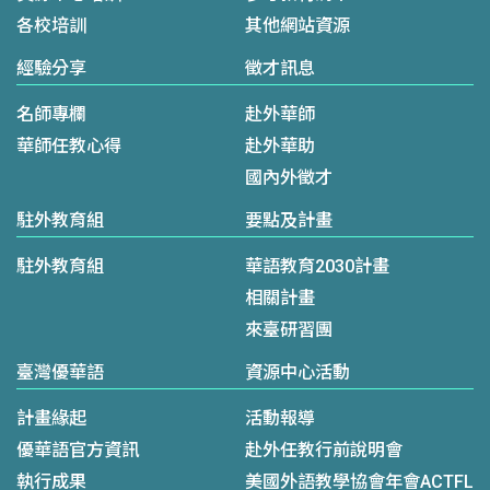
各校培訓
其他網站資源
經驗分享
徵才訊息
名師專欄
赴外華師
華師任教心得
赴外華助
國內外徵才
駐外教育組
要點及計畫
駐外教育組
華語教育2030計畫
相關計畫
來臺研習團
臺灣優華語
資源中心活動
計畫緣起
活動報導
優華語官方資訊
赴外任教行前說明會
執行成果
美國外語教學協會年會ACTFL