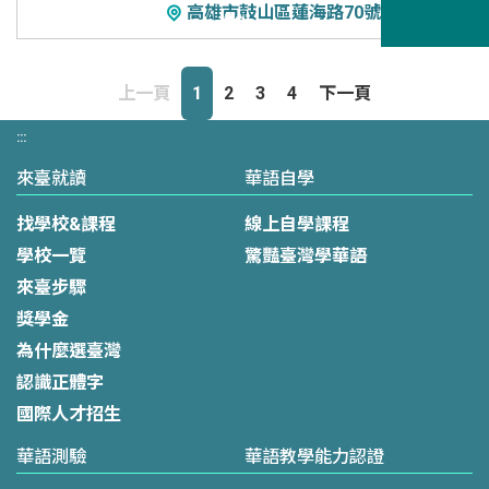
高雄市鼓山區蓮海路70號
上一頁
1
2
3
4
下一頁
:::
來臺就讀
華語自學
找學校&課程
線上自學課程
學校一覽
驚豔臺灣學華語
來臺步驟
獎學金
為什麼選臺灣
認識正體字
國際人才招生
華語測驗
華語教學能力認證