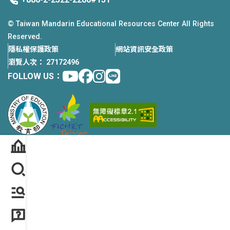
© Taiwan Mandarin Educational Resources Center All Rights
Reserved.
隱私權保護政策
網站資訊安全政策
瀏覽人次： 27172496
Youtube
facebook
instagram
Line
FOLLOW US：