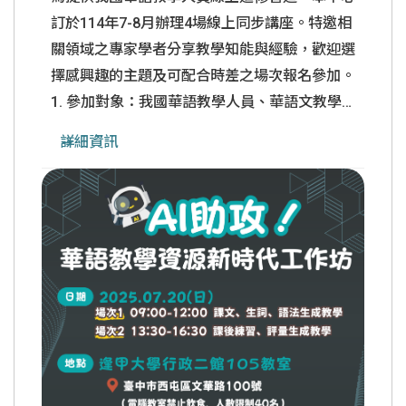
訂於114年7-8月辦理4場線上同步講座。特邀相
關領域之專家學者分享教學知能與經驗，歡迎選
擇感興趣的主題及可配合時差之場次報名參加。
1. 參加對象：我國華語教學人員、華語文教學
系所學生、華語中心教師及對華語文教學有興趣
詳細資訊
者。 2. 報名網址：
https://forms.gle/UZLZ1wrS4sT9eQPD7 3. 報
名截止：臺灣時間114年7月14日(一)上午10點
前完成線上報名。 4. 培訓證書：每場講座須完
成線上簽到及課後滿意度問卷，方可領取系
......