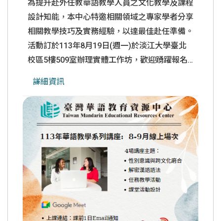
為提升赴外任教華語教學人員之文化教學及課程
設計知能，本中心特邀相關領域之專家學者分享
相關教學技巧及實務經驗，以達最佳赴任準備。
活動訂於113年8月19日(週一)於淡江大學臺北
校區5樓509室辦理實體工作坊，歡迎踴躍報名
參加! 1.日期：113年8月19日(週一)9:00-16:30
詳細資訊
2.辦理方式：實體工作坊 3.地點：淡江大學臺北
校區5樓509室(106台北市大安區金華街199巷5
號) 4.參加對象：鑒於實體名額有限，本次將優
先錄取及提供113年獲教育部補助赴外任教華語
教學人員，
......