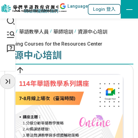
Lang
uage
跳到主要內容區塊
站內搜尋
Login 登入
:::
網站導覽
關於我們
:::
首頁
華語教學人員
華師培訓
資源中心培訓
Training Courses for the Resources Center
資源中心培訓
收起常用服務