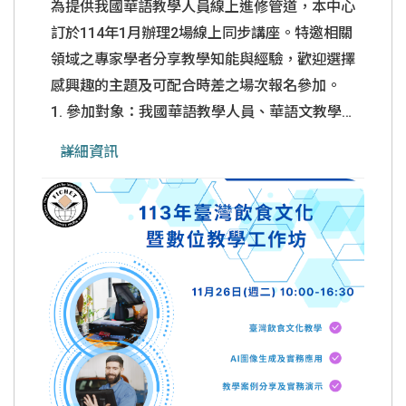
為提供我國華語教學人員線上進修管道，本中心
訂於114年1月辦理2場線上同步講座。特邀相關
領域之專家學者分享教學知能與經驗，歡迎選擇
感興趣的主題及可配合時差之場次報名參加。
1. 參加對象：我國華語教學人員、華語文教學
系所學生、華語中心教師及對華語文教學有興趣
詳細資訊
者。 2. 報名網址：
https://forms.gle/uPaZdNtjE6mnmfw76 3. 報
名截止：臺灣時間114年1月17日(五)前完成線
上報名。 4. 培訓證書：每場講座須完成線上簽
到及課後滿意度問卷，方可領取系統寄發之電子
圖靈證書。
......