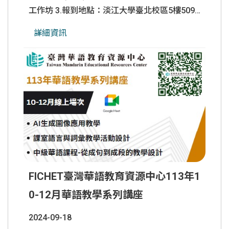
工作坊 3.報到地點：淡江大學臺北校區5樓509
會議室(106臺北市大安區金華街199巷5號)。 4.
詳細資訊
參加對象：鑒於實體名額有限，本次將優先錄取
及提供獲教育部補助赴外任教華語教學人員參
加，其次開放部分名額供華語中心教師及華語文
系所學生。 5.報名連結：
https://forms.gle/FmNbmVh
......
FICHET臺灣華語教育資源中心113年1
0-12月華語教學系列講座
2024-09-18