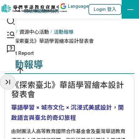
Lang
uage
跳到主要內容區塊
站內搜尋
Login 登入
:::
網站導覽
關於我們
:::
首頁
資源中心活動
活動報導
《探索臺北》華語學習繪本設計發表會
Event Report
活動報導
《探索臺北》華語學習繪本設計
收起常用服務
發表會
華語學習 × 城市文化 × 沉浸式美感設計，開
啟語言與臺北的奇幻旅程
由財團法人高等教育國際合作基金會及臺灣華語教育