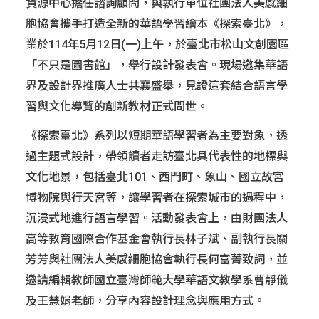
資源中心擔任諮詢顧問，與執行單位社團法人美感細
胞協會攜手打造全新的華語學習繪本《探索臺北》，
業於114年5月12日(一)上午，於臺北市
松山文創園區
「
不只是圖書館
」，
舉行設計發表會。現場邀集華語
界及設計界推廣人士共襄盛舉，見證這套結合語言學
習與文化導覽的創新教材正式問世。
《探索臺北》系列以短期華語學習者為主要對象，透
過主題式設計，帶領讀者走訪臺北具代表性的地標與
文化地景，包括臺北101、西門町、象山、國立故宮
博物院與行天宮等，讓學習者在探索城市的過程中，
沉浸式地進行語言學習。活動發表會上，由財團法人
高等教育國際合作基金會執行長林子斌、副執行長關
芳芳與社團法人美感細胞協會執行長何富菁致詞，並
邀請編輯教師國立臺灣師範大學華語文教學系曹靜儀
及王慧娟老師，分享內容設計理念與應用方式。