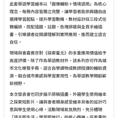
此套華語學習繪本以「圖像輔助＋情境語用」為核心
理念，每冊內容皆獨立完整，讓學習者能依興趣自由
選擇學習起點，提升學習動機。教材設計採三段式任
務編排，搭配插圖、註腳、色塊排版與全頁手繪插
畫，引導讀者從閱讀理解到實際應用，進而建立語言
自信。
現場與會嘉賓亦對《探索臺北》的多重應用價值給予
高度評價。除了作為華語教材外，該系列亦可作為城
市文化導覽手冊、語言自學讀物或教師授課的輔助資
源。融合城市美感與學習實用性，為華語教學開創嶄
新視野。
本次發表會也同步展示原稿插畫、外籍學生使用繪本
之探索短影片，讓與會者親身感受繪本背後的設計巧
思與學生使用心得。活動現場氣氛熱烈，充分體現
「語言即生活，學習即旅行」的核心精神。這套書的