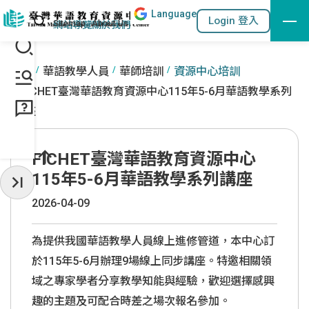
Lang
uage
跳到主要內容區塊
站內搜尋
Login 登入
:::
網站導覽
關於我們
:::
首頁
華語教學人員
華師培訓
資源中心培訓
FICHET臺灣華語教育資源中心115年5-6月華語教學系列
講座
FICHET臺灣華語教育資源中心
115年5-6月華語教學系列講座
收起常用服務
2026-04-09
為提供我國華語教學人員線上進修管道，本中心訂
於
115
年
5-6
月辦理
9
場線上同步講座。特邀相關領
域之專家學者分享教學知能與經驗，歡迎選擇感興
趣的主題及可配合時差之場次報名參加。