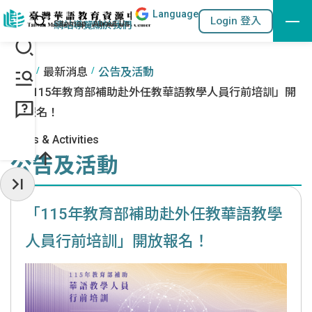
Lang
uage
跳到主要內容區塊
站內搜尋
Login 登入
:::
網站導覽
關於我們
:::
首頁
最新消息
公告及活動
「115年教育部補助赴外任教華語教學人員行前培訓」開
放報名！
News & Activities
公告及活動
收起常用服務
「115年教育部補助赴外任教華語教學
人員行前培訓」開放報名！