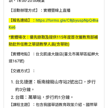
訓
、18:00-20:00晚宴
【活動辦理方式】：實體暨線上直播
【報名連結】：
https://forms.gle/C8jbyuspNpQ4ha
Ke6
*
實體場次：優先錄取及提供115年度首次獲
教育部補
助赴外任教之華語教學人員(含華助)
【實體地點】：台北凱達大飯店(臺北市萬華區艋舺大
道167號)
【交通方式】：
台北捷運：板南線龍山寺站2號出口，步行
約3分鐘。
台鐵：萬華站，步行約1分鐘。
【課程主題】：包含我國華語教育政策介紹、
國際華