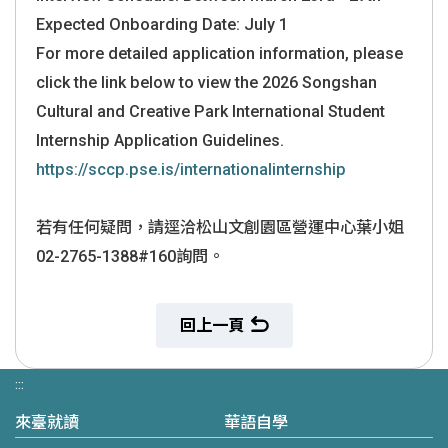
Expected Onboarding Date: July 1
For more detailed application information, please
click the link below to view the 2026 Songshan
Cultural and Creative Park International Student
Internship Application Guidelines.
https://sccp.pse.is/
internationalinternship
若有任何疑問，請逕洽松山文創園區營運中心
葉小姐
02-2765-1388#
160詢問。
回上一頁
:::
來臺就讀
華語自學