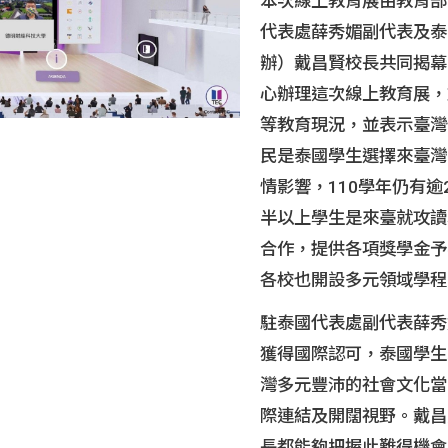
本次線上教育展由教育部
國內外徵才
生
代表處薛秀媚副代表及泰
辦）戴昌賢校長共同揭幕
心辦理這次線上教育展，
等教育現況，並表示臺灣
民是泰國學生選擇來臺灣
情影響，110學年仍有逾
半以上學生是來臺就攻讀
合作，提供各項獎學金予
各校也開設多元領域學程
駐泰國代表處副代表薛秀
獲得國際認可，泰國學生
灣多元豐沛的社會文化當
際連結及開闊視野。戴昌
長都能夠把握此難得機會