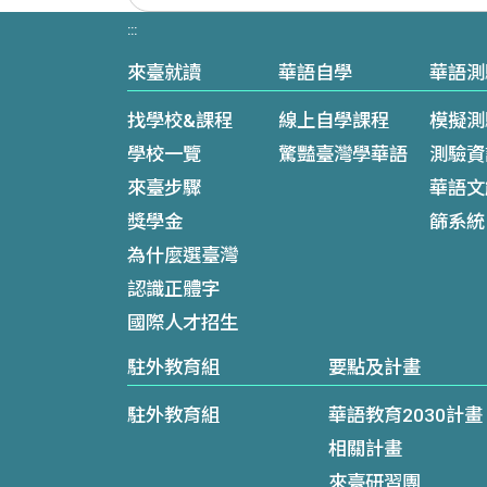
:::
來臺就讀
華語自學
華語測
找學校&課程
線上自學課程
模擬測
學校一覽
驚豔臺灣學華語
測驗資
來臺步驟
華語文
獎學金
篩系統
為什麼選臺灣
認識正體字
國際人才招生
駐外教育組
要點及計畫
駐外教育組
華語教育2030計畫
相關計畫
來臺研習團