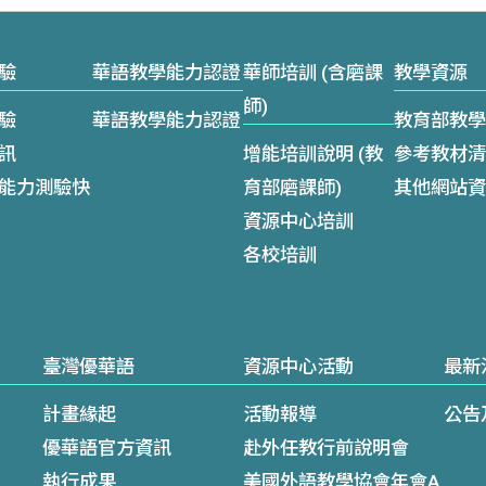
驗
華語教學能力認證
華師培訓 (含磨課
教學資源
師)
驗
華語教學能力認證
教育部教學
訊
增能培訓說明 (教
參考教材清
能力測驗快
育部磨課師)
其他網站資
資源中心培訓
各校培訓
臺灣優華語
資源中心活動
最新
計畫緣起
活動報導
公告
優華語官方資訊
赴外任教行前說明會
執行成果
美國外語教學協會年會A