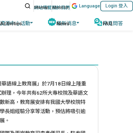
站內搜尋
Lang
uage
Login 登入
:::
網站導覽
關於我們
資源中心活動
最新消息
常見問答
動報導
公告及活動
磨
教育部教學資源
計畫緣起
名師專欄
外任教行前說明
參考教材清單
優華語官方資訊
華師任教心得
國外語教學協會
其他網站資源
執行成果
暨華語線上教育展」於7月18日線上隆重
ACTFL
執行學校網站與聯繫資訊
式辦理，今年共有62所大專校院及華語文
數新高，教育展安排有我國大學校院特
學長姐經驗分享等活動，預估將吸引逾
展。