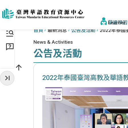
跳到主要內容區塊
:::
:::
華語學習
首頁
最新消息
公告及活動
2022年泰
News & Activities
找學校&課
公告及活動
學校一覽
來臺步驟
2022年泰國臺灣高教及華語
收起常用服務
獎學金
為什麼選臺
為什麼選
認識正體