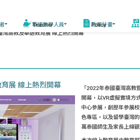
者
華語教學人員
政策計畫
國臺灣高教及華語教育展 線上熱烈開幕
活
程
線上自學課程
華語教學能力認證
模擬測驗
華語教育2030計畫
增能培訓說明 (教育部
赴
課師)
會
驚豔臺灣學華語
測驗資訊
相關計畫
資源中心培訓
美
華語文能力測驗快
來臺研習團
教育展 線上熱烈開幕
「2022年泰國臺灣高教
年會
篩系統
各校培訓
開幕，以VR虛擬實境方
灣
中心參展，創歷年參展校
赴外華師
駐外教育組
色專區，以及留學臺灣的
臺灣
萬泰國師生及家長上線觀
赴外華助
字