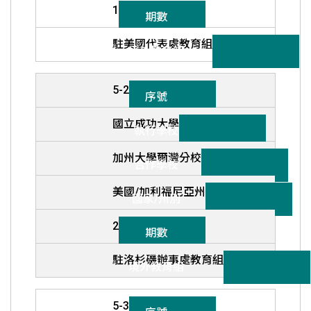
1
駐美國代表處教育組
5-2
國立成功大學
加州大學爾灣分校
美國/加利福尼亞州
2
駐洛杉磯辦事處教育組
5-3