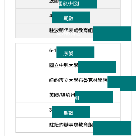
波蘭
4
駐波蘭代表處教育組
6-1
國立中興大學
紐約市立大學布魯克林學院
美國/紐約州
3
駐紐約辦事處教育組