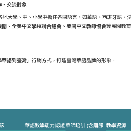
作、交流對象
美各地大學、中、小學中擔任各國語言，如華語、西班牙語、
機關、全美中文
學校聯合總會、美國中文教師協會
等民間教育
學華語到臺灣」
行銷方式，打造臺灣華語品牌的形象。
驗
華語教學能力認證
華師培訓 (含磨課
教學資源