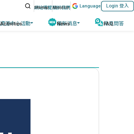
站內搜尋
Lang
uage
Login 登入
:::
網站導覽
關於我們
資源中心活動
最新消息
常見問答
動報導
公告及活動
磨
教育部教學資源
計畫緣起
名師專欄
外任教行前說明
參考教材清單
優華語官方資訊
華師任教心得
國外語教學協會
其他網站資源
執行成果
ACTFL
執行學校網站與聯繫資訊