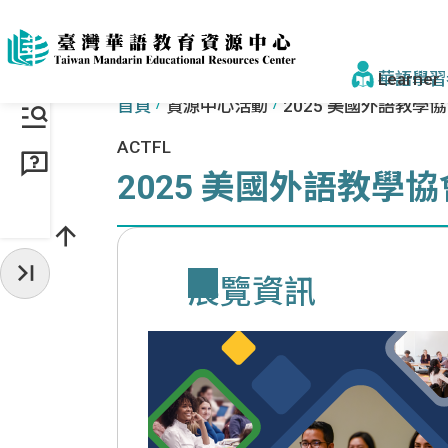
跳到主要內容區塊
:::
:::
華語學習
首頁
資源中心活動
2025 美國外語教學協
ACTFL
找學校&課
2025 美國外語教學協
學校一覽
來臺步驟
展覽資訊
收起常用服務
獎學金
為什麼選臺
為什麼選
認識正體