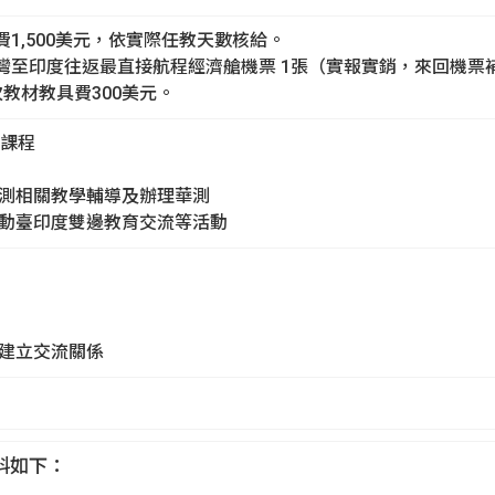
費1,500美元，依實際任教天數核給。
臺灣至印度往返最直接航程經濟艙機票 1張（實報實銷，來回機票補
次教材教具費300美元。
語課程
華測相關教學輔導及辦理華測
推動臺印度雙邊教育交流等活動
校建立交流關係
料如下：