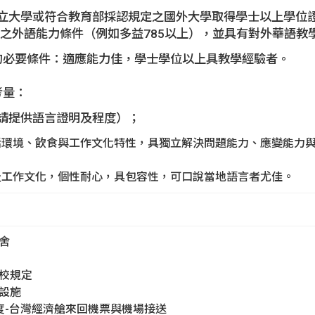
公私立大學或符合教育部採認規定之國外大學取得學士以上學位
定之外語能力條件（例如多益785以上），並具有對外華語教
師的必要條件：適應能力佳，學士學位以上具教學經驗者。
考量：
（請提供語言證明及程度）；
生活環境、飲食與工作文化特性，具獨立解決問題能力、應變能力
境及工作文化，個性耐心，具包容性，可口說當地語言者尤佳。
宿舍
學校規定
療設施
印度-台灣經濟艙來回機票與機場接送