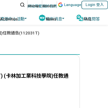
站內搜尋
Lang
uage
Login 登入
:::
網站導覽
關於我們
資源中心活動
最新消息
常見問答
動報導
學院)任教通告(112031T)
公告及活動
磨
教育部教學資源
計畫緣起
名師專欄
外任教行前說明
參考教材清單
優華語官方資訊
華師任教心得
國外語教學協會
其他網站資源
執行成果
ACTFL
執行學校網站與聯繫資訊
簡稱KIIT) (卡林加工業科技學院)任教通