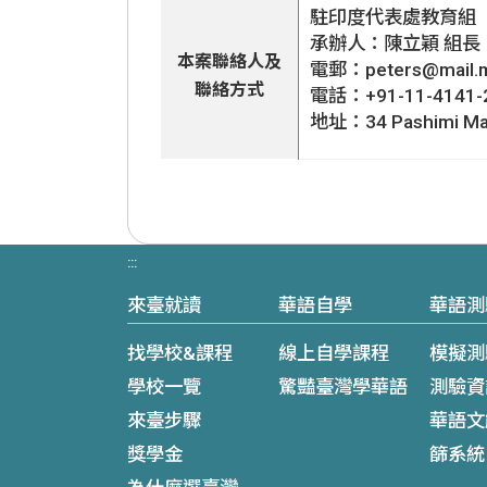
駐印度代表處教育組
承辦人：陳立穎 組長
本案聯絡人及
電郵：peters@mail.m
聯絡方式
電話：+91-11-4141-
地址：34 Pashimi Marg
:::
來臺就讀
華語自學
華語測
找學校&課程
線上自學課程
模擬測
學校一覽
驚豔臺灣學華語
測驗資
來臺步驟
華語文
獎學金
篩系統