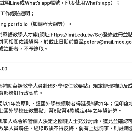
明Line或What's app帳號，印度使用What's app）；
學工作經驗證明；
hing portfolio（如課程大綱等）。
華語教學人才庫(網址:https://lmit.edu.tw/Sc)
相關佐證資料，於截止日期前寄至peters@mail.moe.gov.
成註冊者，不予錄取。
:00
育部補助華語教學人員赴國外學校任教要點」規定辦理補助及
育部簽訂行政契約。
期間以1年為原則，獲國外學校續聘者得延長補助1年；但印度
赴國外學校任教要點」第6點第4款規定4年之年資計算。
請與家人或會影響個人決定之關鍵人士充分討論，獲允並確認
教學人員聘任，經錄取後不得反悔，倘有上述情事，則註銷