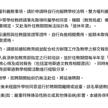
之權利義務事項，請於申請時自行向擬聘學校洽明，雙方權利
、中等學校教師請事先取得所屬學校同意、機關（教育局處）
事規定，又赴海外任教期間無法採計為「退休年資」。
辦妥護照與任教國簽證等證件，自行負擔相關費用，逾期未取
取資格。
續約，請提前通知教育組並配合校方辦理工作及教學之移交報
人員須參加教育部指定之行前培訓，並於任教期間每半年至「華語教學人
)繕寫任教心得及成效報告（包括當地華語文教育相關資訊），同
育部華語教學相關活動進行經驗分享。
距教學，如聘期開始前仍無法赴任，將延後聘期。
赴任後未經國外學校同意逕行於聘期間離開或返臺，該名華語
力因素(如：嚴重特殊傳染性肺炎或其他傳染病)影響，本通告