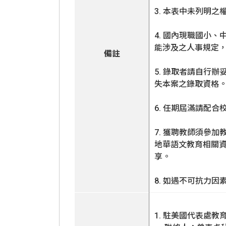
3. 本表中未列明
4. 國內現職國小
能涉及之人事規定
備註
5. 錄取者請自行
失本案之錄取資格
6. 任期屆滿請配
7. 獲聘教師須參
地華語文教育相關
享。
8. 如遇不可抗力
1. 駐美國代表處教