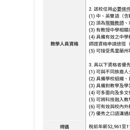
2. 該校任用
必要條
(1) 中、英雙語
(2) 須為
現職教師
、
(3) 有教授中學
(4) 具備有效之
教學人員資格
師證資格申請途徑（https:/
(5) 可接受馬里
3. 具以下資格者優
(1) 可與不同族裔
(2) 具備學校組織
(3) 具備對教學
(4) 可多面向及
(5) 可將科技融入
(6) 可有效與校
(7) 優秀之口語溝
稅前年薪52,961
待遇