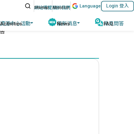
站內搜尋
Lang
uage
Login 登入
:::
網站導覽
關於我們
資源中心活動
最新消息
常見問答
通告
動報導
公告及活動
磨
教育部教學資源
計畫緣起
名師專欄
外任教行前說明
參考教材清單
優華語官方資訊
華師任教心得
國外語教學協會
其他網站資源
執行成果
ACTFL
執行學校網站與聯繫資訊