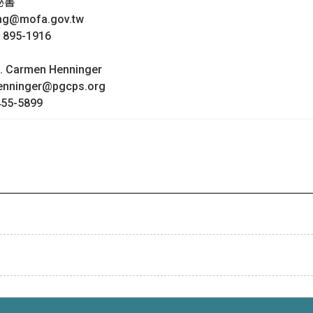
秘書
@mofa.gov.tw
95-1916
Carmen Henninger
inger@pgcps.org
55-5899