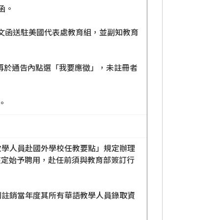
函。
公文函送駐美國代表處教育組，並副知教育
登錄註冊後，再於通告內點選「我要應徵」，未註冊者
。
教學人員赴國外學校任教要點」規定辦理
核定始予聘用，赴任前須與教育部簽訂行
則註銷當年度其所有華語教學人員錄取資