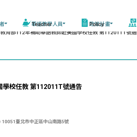
者
華語教學人員
政策計畫
教育部112年補助華語教師赴美國學校任教 第112011T號
活
程
線上自學課程
華語教學能力認證
模擬測驗
華語教育2030計畫
增能培訓說明 (教育部
赴
課師)
會
驚豔臺灣學華語
測驗資訊
相關計畫
資源中心培訓
美
華語文能力測驗快
來臺研習團
學校任教 第112011T號通告
年會
篩系統
各校培訓
灣
赴外華師
駐外教育組
臺灣
10051臺北市中正區中山南路5號
赴外華助
字