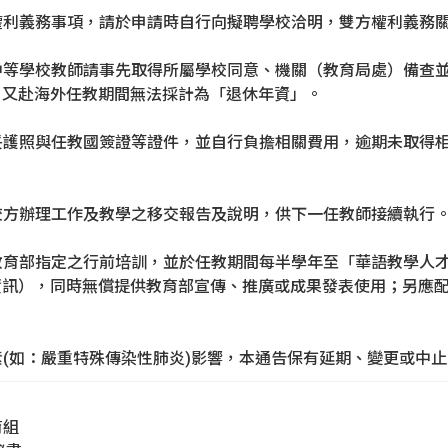
之權利義務事項，請於申請時自行向擬聘學校洽明，雙方權利義務
、中等學校教師請事先取得所屬學校同意、機關（教育局處）備查
，又赴海外任教期間無法採計為「退休年資」。
辦妥護照與任教國簽證等證件，並自行負擔相關費用，逾期未取得
。
合校方辦理工作及教學之移交報告及說明，供下一任教師接續執行
加教育部指定之行前培訓，並於任教期間每半學年至「華語教學人
資訊），同時無償提供教育部宣傳、推廣或成果發表使用；另應
因素(如：嚴重特殊傳染性肺炎)影響，本通告保有延期、變更或中
育組