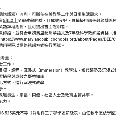
件
：
（含聽說讀寫）流利，可勝任在美教學工作與日常生活需求。
有
5年以上
全職教學經驗、且成效良好，具備擬申請任教領域系
相關英語課程經驗，且可提出書面證明者。
中學教師證，並符合申請馬里蘭州華語文及7年級科學教師證資格
/www.marylandpublicschools.org/about/Pages/DEE/Cert
蘭州聘用學區以網路視訊方式進行面試。
先考量：
人士工作。
、目標、課程、沉浸式（Immersion）教學法、當代趨勢及沉
及學習過程與成效之優秀知識。
多文化方式，進行沉浸式教學。
教學。
內外教職員生、家長、同僚、社區人士及教育主管共事。
通能力。
至118,525美元不等（詳附件王子郡學區薪級表，由任教學區依學