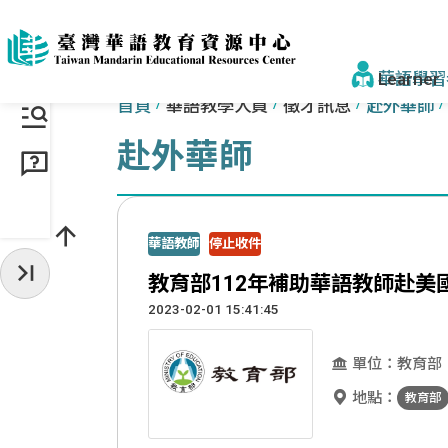
跳到主要內容區塊
:::
:::
華語學習
首頁
華語教學人員
徵才訊息
赴外華師
赴外華師
找學校&課
學校一覽
華語教師
停止收件
來臺步驟
教育部112年補助華語教師赴美國
收起常用服務
獎學金
2023-02-01 15:41:45
為什麼選臺
單位：教育部
為什麼選
地點：
教育部
認識正體