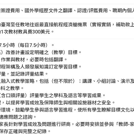
國簽證費用、國外學經歷文件之翻譯、認證/評鑑費用、聘期內個
補助臺灣至任教地往返最直接航程經濟艙機票（實報實銷，補助款上限
助1次教材教具費300美元。
7.5小時（每日7.5小時）。
（區）改善計畫設定明確之（教學）目標。
程、作業與教材，必要時包括翻譯。
、課程架構及人類發展知識訂定學習目標。
習評量，並記錄評量結果。
當之融入式教學策略，包括（但不限於）：講課、小組討論、演示
學科之教學。
具（含口頭評量）評量學生之學科及語言等學習成果。
管理，以提昇學習成效及保障師生與相關設施器材之安全。
教學環境，鼓勵學生參與語言學習進程，使所有學生瞭解目標文化
及適應問題之諮詢。
生與家長針對學習成效及問題進行研商，必要時安排並參與「教師-
政策保存正確與完整之紀錄。