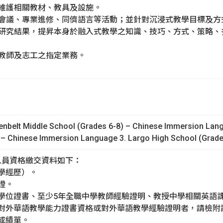
用及維護相關教材、教具及設施。
職員會議、專業進修、同儕語言等活動；並針對沉浸式教學目標及
勢及研究結果，提昇本身於融入式教學之知識、技巧、方式、策略
實習教師及志工之指定業務。
t Middle School (Grades 6-8) – Chinese Immersion Langua
) – Chinese Immersion Language 3. Largo High School (Grad
學人員資格繳交資料如下：
含學經歷）。
師證。
以上學位證書、至少5年全職中學教師經驗證明、教授中學相關英語
育部對外華語教學能力證書資格或對外華語教學經驗證明者，請檢附
及成績單。