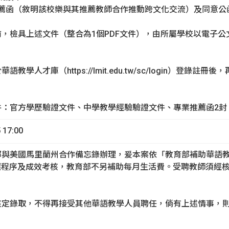
文推薦函（敘明該校樂與其推薦教師合作推動跨文化交流）及同意公
日前，檢具上述文件（整合為1個PDF文件），由所屬學校以電子
華語教學人才庫（https://lmit.edu.tw/sc/login）
文件：官方學歷驗證文件、中學教學經驗驗證文件、專業推薦函2封
17:00
育部與美國馬里蘭州合作備忘錄辦理，爰本案依「教育部補助華語
選程序及成效考核，教育部不另補助每月生活費。受聘教師須經
經核定錄取，不得再接受其他華語教學人員聘任，倘有上述情事，