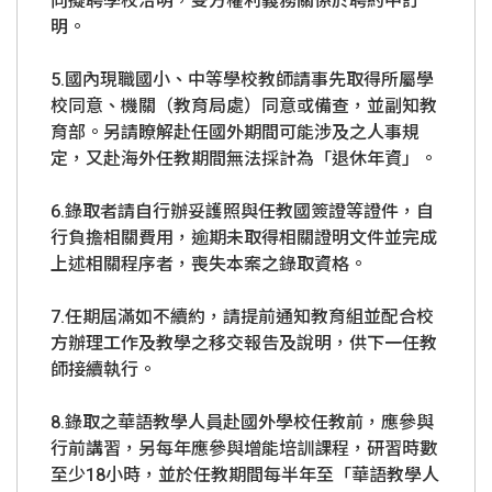
向擬聘學校洽明，雙方權利義務關係於聘約中訂
明。
5.國內現職國小、中等學校教師請事先取得所屬學
校同意、機關（教育局處）同意或備查，並副知教
育部。另請瞭解赴任國外期間可能涉及之人事規
定，又赴海外任教期間無法採計為「退休年資」。
6.錄取者請自行辦妥護照與任教國簽證等證件，自
行負擔相關費用，逾期未取得相關證明文件並完成
上述相關程序者，喪失本案之錄取資格。
7.任期屆滿如不續約，請提前通知教育組並配合校
方辦理工作及教學之移交報告及說明，供下一任教
師接續執行。
8.錄取之華語教學人員赴國外學校任教前，應參與
行前講習，另每年應參與增能培訓課程，研習時數
至少18小時，並於任教期間每半年至「華語教學人