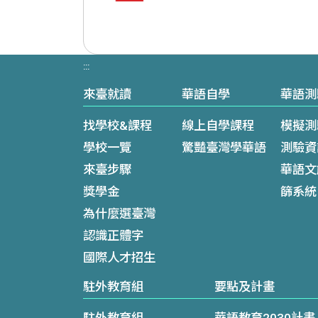
:::
來臺就讀
華語自學
華語測
找學校&課程
線上自學課程
模擬測
學校一覽
驚豔臺灣學華語
測驗資
來臺步驟
華語文
獎學金
篩系統
為什麼選臺灣
認識正體字
國際人才招生
駐外教育組
要點及計畫