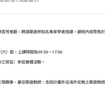
05-30 ~ 2026-06-27
國內外徵才
生
林雪芳策劃，聘請華語界知名專家學者授課。課程內容聚焦於
）起，上課時間為09:30­－17:00
市三民區）參加實體活動。
之現職專、兼任華語教師：含因計畫外派海外任教之華語教師