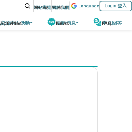
站內搜尋
Lang
uage
Login 登入
:::
網站導覽
關於我們
資源中心活動
最新消息
常見問答
動報導
公告及活動
磨
教育部教學資源
計畫緣起
名師專欄
外任教行前說明
參考教材清單
優華語官方資訊
華師任教心得
國外語教學協會
其他網站資源
執行成果
ACTFL
執行學校網站與聯繫資訊