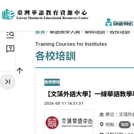
跳到主要內容區塊
:::
:::
華語學習
首頁
華語教學人員
華師培訓
各校培訓
Training Courses for Institutes
找學校&課
各校培訓
學校一覽
來臺步驟
進修課程
收起常用服務
獎學金
【文藻外語大學】一線華語教學
為什麼選臺
2026-05-11 16:31:31
單位：文藻外
為什麼選
地點：
南部
認識正體