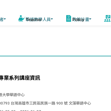
者
華語教學人員
政策計畫
活
程
線上自學課程
華語教學能力認證
模擬測驗
華語教育2030計畫
增能培訓說明 (教育部
赴
課師)
會
驚豔臺灣學華語
測驗資訊
相關計畫
資源中心培訓
美
華語文能力測驗快
來臺研習團
年會
篩系統
各校培訓
專業系列講座資訊
灣
赴外華師
駐外教育組
語大學華語中心
臺灣
赴外華助
80793 台灣高雄市三民區民族一路 900 號 文藻華語中心
字