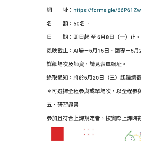
網 址：
https://forms.gle/66P61
名 額：50名。
日 期：即日起 至
6
月8日（一）止。
最晚截止：AI場－5月15日、國專－5月
詳細場次及師資，請見表單網址。
錄取通知：將於5月20日（三）起陸續
＊可選擇全程參與或單場次，以全程參
五、研習證書
參加且符合上課規定者，按實際上課時數