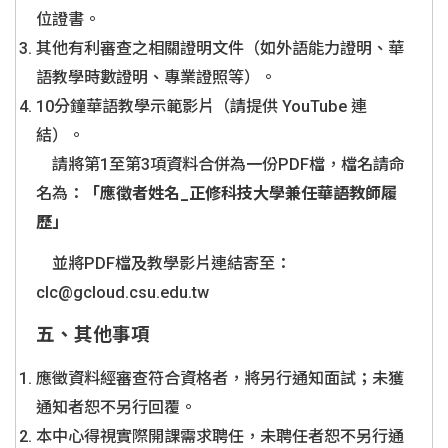
位證書。
其他有利審查之相關證明文件（如外語能力證明、華
語教學時數證明、專業證照等）。
10分鐘華語教學示範影片（請提供 YouTube 連
結）。
請將第1至第3項資料合併為一份PDF檔，檔名請命
名為：
「應徵者姓名
_
正修科技大學兼任華語教師履
歷」
並將PDF檔及教學影片連結寄至：
clc@gcloud.csu.edu.tw
五、其他事項
應徵資料經審查符合資格者，將另行通知面試；未獲
通知者恕不另行回覆。
本中心得視實際開課需求聘任，未聘任者恕不另行通