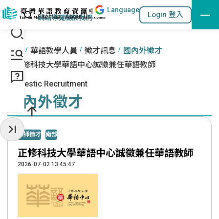
Lang
uage
跳到主要內容區塊
站內搜尋
Login 登入
:::
網站導覽
關於我們
:::
首頁
華語教學人員
徵才訊息
國內外徵才
正修科技大學華語中心誠徵兼任華語教師
Domestic Recruitment
國內外徵才
收起常用服務
華師徵才
南部
正修科技大學華語中心誠徵兼任華語教師
2026-07-02 13:45:47