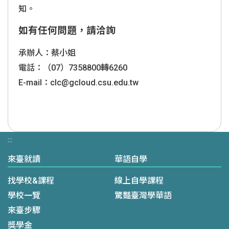
知。
如有任何問題，請洽詢
承辦人：蔡小姐
電話：（07）7358800轉6260
E-mail：clc@gcloud.csu.edu.tw
:::
來臺就讀
華語自學
找學校&課程
線上自學課程
學校一覽
驚豔臺灣學華語
來臺步驟
獎學金