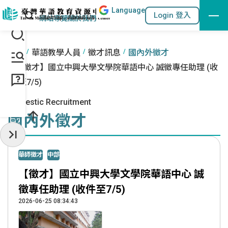
Lang
uage
跳到主要內容區塊
站內搜尋
Login 登入
:::
網站導覽
關於我們
:::
首頁
華語教學人員
徵才訊息
國內外徵才
【徵才】國立中興大學文學院華語中心 誠徵專任助理 (收
件至7/5)
Domestic Recruitment
國內外徵才
收起常用服務
華師徵才
中部
【徵才】國立中興大學文學院華語中心 誠
徵專任助理 (收件至7/5)
2026-06-25 08:34:43