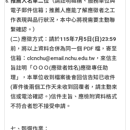
推薦人名單二位
（請註明職稱、服務單位與
電子郵件信箱；推薦人應能了解應徵者之工
作表現與品行狀況，本中心將視需要主動聯
繫確認。）
(二) 應徵方式：請於
115
年7月5日(日)23:59
前，將以上資料合併為同一個 PDF 檔，寄至
信箱：clcnchu@email.nchu.edu.tw，來信主
旨註明「ＯＯＯ(應徵者姓名)應徵專任助
理」，本單位收到檔案後會回信告知已收件
(寄件後兩個工作天未收到回覆者，請主動來
信或電洽確認。)信件主旨、應檢附資料格式
不符合者恕不接受申請。
七、甄選作業：