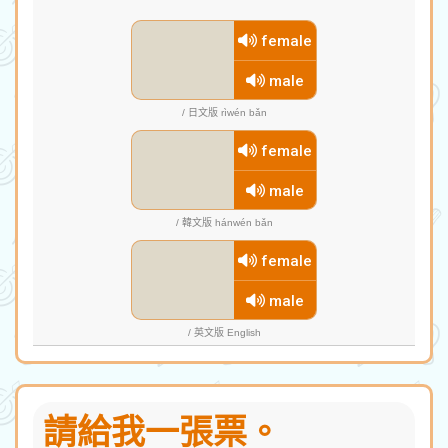
female
male
/ 日文版 rìwén bǎn
female
male
/ 韓文版 hánwén bǎn
female
male
/ 英文版 English
請給我一張票。