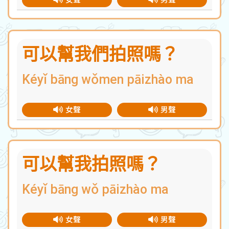
女聲
男聲
可以幫我們拍照嗎？
Kéyǐ bāng wǒmen pāizhào ma
女聲
男聲
可以幫我拍照嗎？
Kéyǐ bāng wǒ pāizhào ma
女聲
男聲